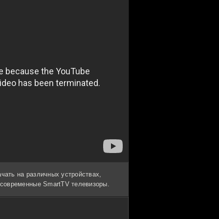
ачать на различных устройствах,
и современные SmartTV телевизоры.