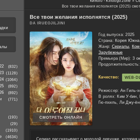
Киного - Kinoogo.zone
»
С
Все твои желания исполнятся (2025) смо
Все твои желания исполнятся (2025)
DA IRUEOJILJINI
адки
Год выпуска:
2025
Страна:
Корея Южна
Жанр:
Сериалы
,
Ком
алы
Зарубежные
Премьера (Мир):
3 ок
Продолжительность:
22
(832)
23
(1128)
Качество:
WEB-D
24
(1064)
25
(892)
Режиссер:
Ан Гиль-х
26
(892)
В ролях:
Ким У-бин,
и
(771)
Гю-пхиль, Ли Джу-ён
(193)
СМОТРЕТЬ ОНЛАЙН
(29)
(1910)
е
(4634)
Сериал рассказывает о молодой девушке, которая 