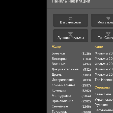
Панель навигации
Вы смотрели
Мои закл
Лучшие Фильмы
Топ Сери
Жанр
Кино
Боевики
Фильмы 20
(3136)
Вестерны
Фильмы 20
(103)
Военные
Фильмы 20
(434)
Документальные
Фильмы 20
(532)
Драмы
Фильмы 20
(7454)
Исторические
Топ Новинк
(833)
Криминальные
(2587)
Сериалы
Комедии
(5262)
Казахские
Мелодрамы
(3364)
Украинские
Приключения
(2282)
Русские
Семейные
(1266)
Зарубежны
Триллеры
(3668)