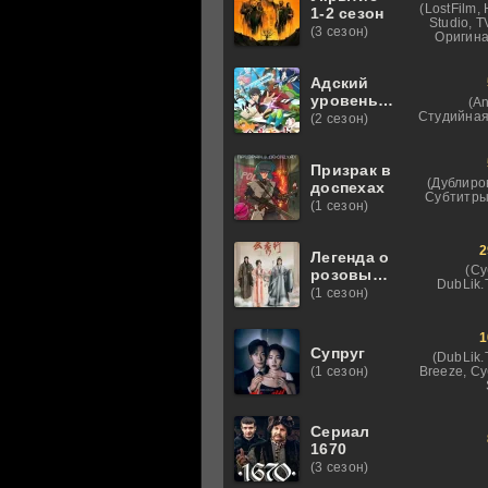
(LostFilm,
1-2 сезон
Studio, 
(3 сезон)
Оригина
Адский
уровень:
(An
Хардкорный
Студийная
(2 сезон)
геймер на
самой
высокой
Призрак в
(Дублиро
сложности
доспехах
Субтитры
в другом
(1 сезон)
мире
2
Легенда о
(Су
розовых
DubLik.T
облаках
(1 сезон)
1
Супруг
(DubLik.
Breeze, С
(1 сезон)
Сериал
1670
(3 сезон)