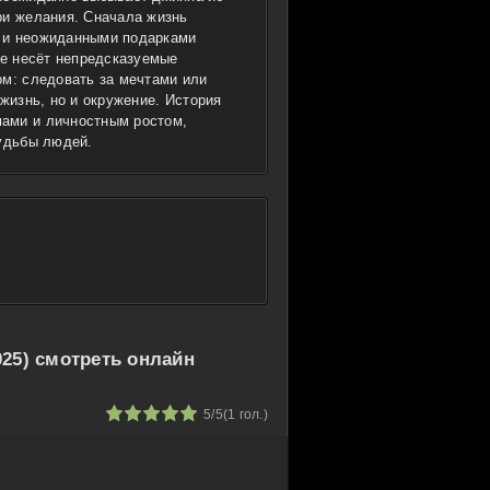
ри желания. Сначала жизнь
 и неожиданными подарками
ие несёт непредсказуемые
ом: следовать за мечтами или
жизнь, но и окружение. История
ами и личностным ростом,
судьбы людей.
025) смотреть онлайн
1
2
3
4
5
5/5
(
1
гол.)