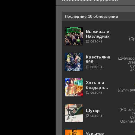
Последние 10 обновлений
Выживалити.
Наследники
(О
(2 сезон)
Крестьянин
(Дублиро
999
Dre
уровня
Су
(1 сезон)
An
Хоть я и
бездарная
(Дублиро
злодейка
(1 сезон)
(HDrezka
Шугар
T
(2 сезон)
Су
Оригина
Укрытие