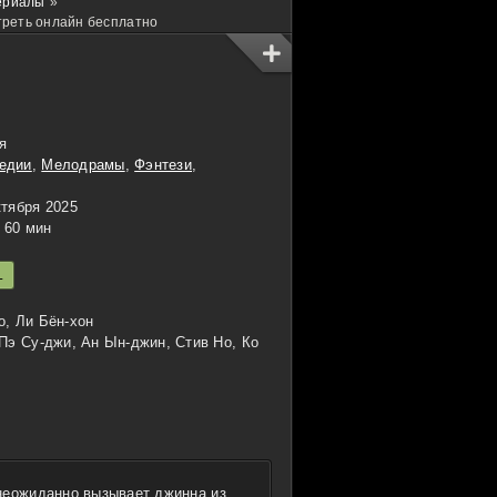
ериалы
»
треть онлайн бесплатно
я
едии
,
Мелодрамы
,
Фэнтези
,
тября 2025
60 мин
L
о, Ли Бён-хон
 Пэ Су-джи, Ан Ын-джин, Стив Но, Ко
неожиданно вызывает джинна из