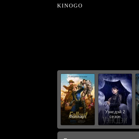
KINOGO
Уэнсдэй 2
Фоллаут
сезон