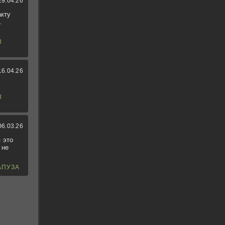
29.04.26
акту
.
3
16.04.26
3
06.03.26
 это
 не
АПУЗА