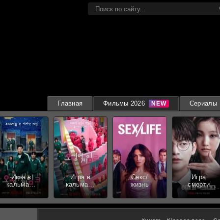
Главная
Фильмы 2026
Сериалы
Игра в
Игра в
Секс/
Игра
кальмара
кальмара
жизнь
смерти
3 сезон
2 сезон