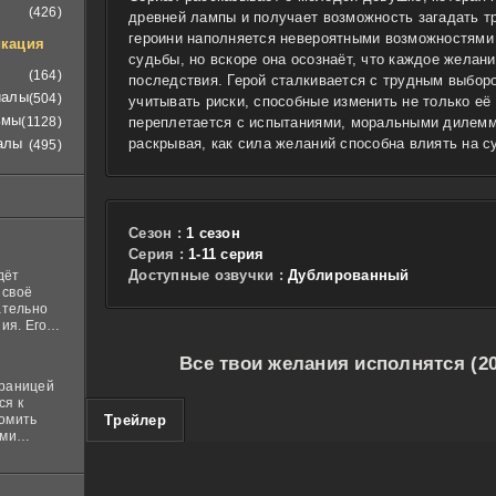
(426)
древней лампы и получает возможность загадать т
героини наполняется невероятными возможностями
кация
судьбы, но вскоре она осознаёт, что каждое желан
(164)
последствия. Герой сталкивается с трудным выбор
иалы
(504)
учитывать риски, способные изменить не только её 
ьмы
(1128)
переплетается с испытаниями, моральными дилемм
алы
раскрывая, как сила желаний способна влиять на 
(495)
Сезон :
1 сезон
Cерия :
1-11 серия
Доступные озвучки :
Дублированный
дёт
 своё
ательно
ия. Его
нная
 ставит в
Все твои желания исполнятся (2
границей
ся к
100
комить
Трейлер
ими
и
м