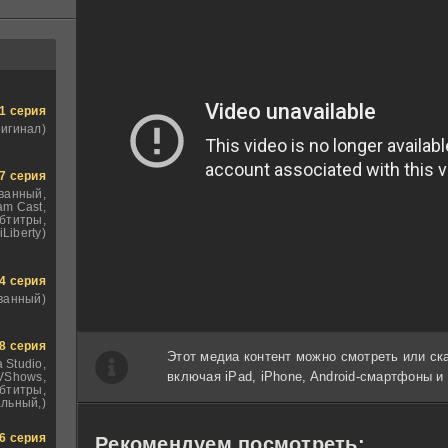
1 серия
ригинал)
7 серия
ванный,
am Cast,
бтитры,
iLiberty)
4 серия
ванный)
8 серия
Этот медиа контент можно смотреть или ск
 Studio,
включая iPad, iPhone, Android-смартфоны 
VShows,
бтитры,
льный,)
6 серия
Рекомендуем посмотреть: