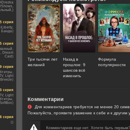
 HDrezka
TVShows,
льный,)
5 серия
iLiberty,
 Банда)
5 серия
ванный,
, Dream
Cast)
Три тысячи лет
Назад в
Формула
желаний
прошлое: 9
популярности
9 серия
шансов всё
бтитры,
изменить
V, Light
Breeze)
0 серия
TV, Light
Комментарии
убтитры,
SoftBox)
Для комментариев требуется не менее 20 симв
Пожалуйста, проявите уважение к себе и к другим 
8 серия
()
Комментариев еще нет. Хотите быть первым