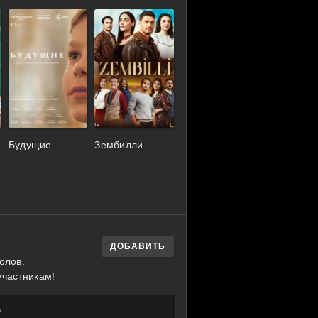
Будущие
Зембилли
ДОБАВИТЬ
олов.
участникам!
?