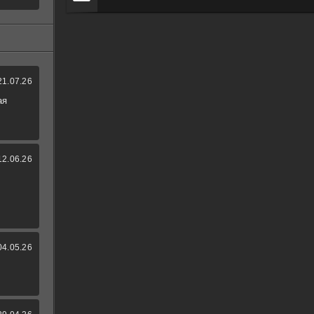
21.07.26
ая
12.06.26
04.05.26