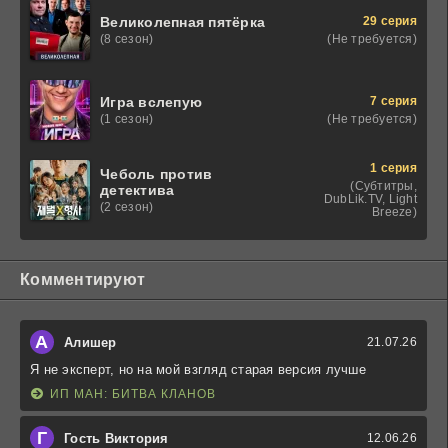
29 серия
Великолепная пятёрка
(Не требуется)
(8 сезон)
7 серия
Игра вслепую
(Не требуется)
(1 сезон)
1 серия
Чеболь против
(Субтитры,
детектива
DubLik.TV, Light
(2 сезон)
Breeze)
Комментируют
А
Алишер
21.07.26
Я не эксперт, но на мой взгляд старая версия лучше
ИП МАН: БИТВА КЛАНОВ
Г
Гость Виктория
12.06.26