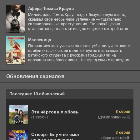
Афера Томаса Крауна
Миллиардер Томас Краун ведёт безупречную жизнь,
скрывая своё необычное увлечение — тщательно
спланированные преступления. Его новой целью
становится ценная картина, похищение которой ставит
в тупик
Масленица
Полина мечтает учиться за границей и получает шанс
приблизиться к своей цели: ей нужно познакомить
китайского студента с русскими традициями на
праздновании Масленицы. Но перед самым приездом
гостя
Обновления сериалов
Последние 10 обновлений
8 серия
Эта чёртова любовь
(Дублированный)
(1 сезон)
3 серия
Стюарт Блум не смог
(Кураж-бамбей,
спасти вселенную