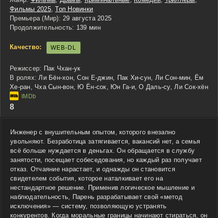
Фильмы 2025
,
Топ Новинки
Премьера (Мир):
29 августа 2025
Продолжительность:
139 мин
Качество:
WEB-DL
Режиссер:
Пак Чхан-ук
В ролях:
Ли Бён-хон, Сон Е-джин, Пак Хи-сун, Ли Сон-мин, Ём
Хе-ран, Чха Сын-вон, Ю Ён-сок, Юн Га-и, О Даль-су, Ли Сок-хён
8
Инженер с внушительным опытом, которого внезапно
увольняют. Безработица затягивается, вакансий нет, а семья
всё больше нуждается в деньгах. Он обращается в службу
занятости, посещает собеседования, но каждый раз получает
отказ. Отчаяние нарастает, и однажды он становится
свидетелем события, которое наталкивает его на
нестандартное решение. Применив логическое мышление и
наблюдательность, Парень разрабатывает свой «метод
исключения» — систему, позволяющую устранять
конкурентов. Когда моральные границы начинают стираться, он