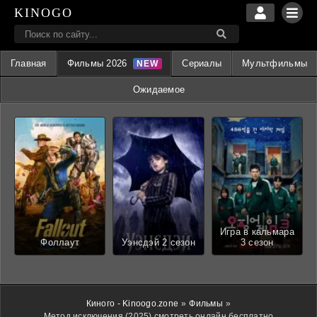
KINOGO
Главная
Фильмы 2026
Сериалы
Мультфильмы
Ожидаемое
Игра в кальмара
Фоллаут
Уэнсдэй 2 сезон
3 сезон
Киного - Kinoogo.zone
»
Фильмы
»
Метод исключения (2025) смотреть онлайн бесплатно