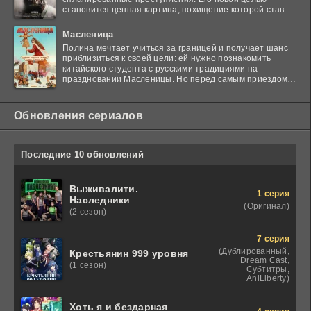
становится ценная картина, похищение которой ставит
в тупик
Масленица
Полина мечтает учиться за границей и получает шанс
приблизиться к своей цели: ей нужно познакомить
китайского студента с русскими традициями на
праздновании Масленицы. Но перед самым приездом
гостя
Обновления сериалов
Последние 10 обновлений
Выживалити.
1 серия
Наследники
(Оригинал)
(2 сезон)
7 серия
(Дублированный,
Крестьянин 999 уровня
Dream Cast,
(1 сезон)
Субтитры,
AniLiberty)
Хоть я и бездарная