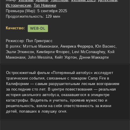
Исторические
,
Топ Новинки
Премьера (Мир):
5 сентября 2025
Продолжительность:
129 мин
Качество:
WEB-DL
Режиссер:
Пол Гринграсс
В ролях:
Мэттью Макконахи, Америка Феррера, Юл Васкес,
Эшли Эткинсон, Кимберли Флорес, Levi McConaughey, Кэй
Макконахи, John Messina, Кейт Уортон, Дэнни Маккарти
Остросюжетный фильм «Потерянный автобус» исследует
трагические события, связанные с пожаром Camp Fire в
Калифорнии — самым разрушительным лесным возгоранием
за последние сто лет. В центре повествования — реальная
история школьного автобуса, оказавшегося в эпицентре
катастрофы. Водитель и учитель, проявив мужество и
решительность, взяли на себя ответственность за жизни
детей, попавших в ловушку огня.