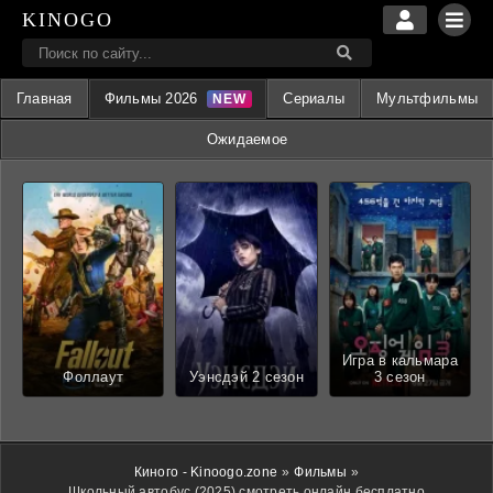
KINOGO
Главная
Фильмы 2026
Сериалы
Мультфильмы
Ожидаемое
Игра в кальмара
Фоллаут
Уэнсдэй 2 сезон
3 сезон
Киного - Kinoogo.zone
»
Фильмы
»
Школьный автобус (2025) смотреть онлайн бесплатно