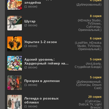
4 серия
злодейка
(Дублированный)
(1 сезон)
8 серия
(HDrezka Studio,
Шугар
TVShows,
(2 сезон)
Субтитры,
Оригинальный,)
6 серия
Укрытие 1-2 сезон
(LostFilm, HDrezka
Studio, TVShows,
(3 сезон)
Оригинальный,)
Адский уровень:
5 серия
Хардкорный геймер на
(AniLiberty,
самой высокой
Студийная Банда)
(2 сезон)
сложности в другом
мире
5 серия
Призрак в доспехах
(Дублированный,
Субтитры, Dream
(1 сезон)
Cast)
29 серия
Легенда о розовых
(Субтитры,
облаках
DubLik.TV, Light
(1 сезон)
Breeze)