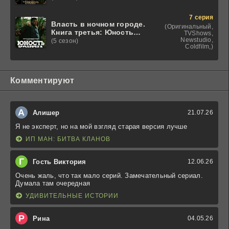
7 серия
Власть в ночном городе.
(Оригинальный,
Книга третья: Юность
TVShows,
Кэнена
Newstudio,
(5 сезон)
Coldfilm,)
Комментируют
А
Алишер
21.07.26
Я не эксперт, но на мой взгляд старая версия лучше
ИП МАН: БИТВА КЛАНОВ
Г
Гость Виктория
12.06.26
Очень жаль, что так мало серий. Замечательный сериал.
Думала там очередная
УДИВИТЕЛЬНЫЕ ИСТОРИИ
Р
Рина
04.05.26