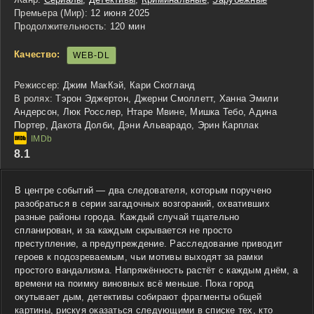
Премьера (Мир):
12 июня 2025
Продолжительность:
120 мин
Качество:
WEB-DL
Режиссер:
Джим МакКэй, Кари Скогланд
В ролях:
Тэрон Эджертон, Джерни Смоллетт, Ханна Эмили
Андерсон, Люк Росслер, Нтаре Мвине, Мишка Тебо, Адина
Портер, Дакота Долби, Дэни Альварадо, Эрин Карплак
8.1
В центре событий — два следователя, которым поручено
разобраться в серии загадочных возгораний, охвативших
разные районы города. Каждый случай тщательно
спланирован, и за каждым скрывается не просто
преступление, а предупреждение. Расследование приводит
героев к подозреваемым, чьи мотивы выходят за рамки
простого вандализма. Напряжённость растёт с каждым днём, а
времени на поимку виновных всё меньше. Пока город
окутывает дым, детективы собирают фрагменты общей
картины, рискуя оказаться следующими в списке тех, кто