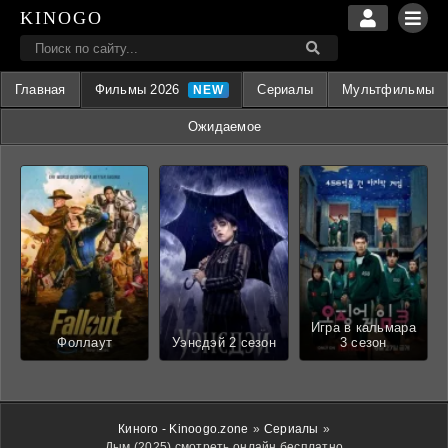
KINOGO
Главная
Фильмы 2026
Сериалы
Мультфильмы
Ожидаемое
Игра в кальмара
Фоллаут
Уэнсдэй 2 сезон
3 сезон
Киного - Kinoogo.zone
»
Сериалы
»
Дым (2025) смотреть онлайн бесплатно