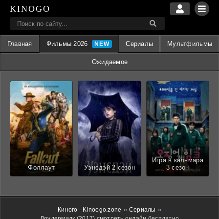
KINOGO
Главная
Фильмы 2026
Сериалы
Мультфильмы
Ожидаемое
Игра в кальмара
Фоллаут
Уэнсдэй 2 сезон
3 сезон
Киного - Kinoogo.zone
»
Сериалы
»
Лоудермилк (2017) смотреть онлайн бесплатно