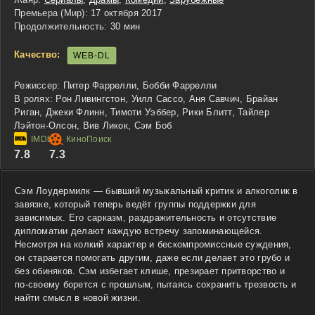
Премьера (Мир):
17 октября 2017
Продолжительность:
30 мин
Качество:
WEB-DL
Режиссер:
Питер Фаррелли, Бобби Фаррелли
В ролях:
Рон Ливингстон, Уилл Сассо, Аня Савчич, Брайан
Риган, Джеки Флинн, Тимоти Уэббер, Рики Блитт, Тайлер
Лэйтон-Олсон, Вив Ликок, Сэм Боб
7.8
7.3
Сэм Лоудермилк — бывший музыкальный критик и алкоголик в
завязке, который теперь ведёт группы поддержки для
зависимых. Его сарказм, раздражительность и отсутствие
дипломатии делают каждую встречу запоминающейся.
Несмотря на колкий характер и бескомпромиссные суждения,
он старается помогать другим, даже если делает это грубо и
без обиняков. Сэм избегает клише, презирает притворство и
по-своему борется с прошлым, пытаясь сохранить трезвость и
найти смысл в новой жизни.