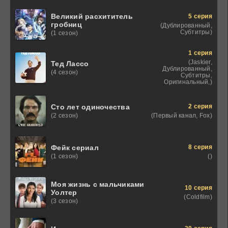
Великий расхититель
5 серия
гробниц
(Дублированный,
Субтитры)
(1 сезон)
1 серия
(Jaskier,
Тед Лассо
Дублированный,
(4 сезон)
Субтитры,
Оригинальный,)
2 серия
Сто лет одиночества
(Первый канал, Fox)
(2 сезон)
8 серия
Фейк сериал
()
(1 сезон)
Моя жизнь с мальчиками
10 серия
Уолтер
(Coldfilm)
(3 сезон)