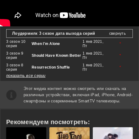
Лоудермилк 3 сезон дата выхода серий
свернуть
3 сезон 10
1 янв 2021,
When I'm Alone
*
серия
Пт
3 сезон 9
1 янв 2021,
Should Have Known Better
*
серия
Пт
3 сезон 8
1 янв 2021,
Resurrection Shuffle
*
серия
Пт
показать все серии
Этот медиа контент можно смотреть или скачать на
различных устройствах, включая iPad, iPhone, Android-
смартфоны и современные SmartTV телевизоры.
Рекомендуем посмотреть: