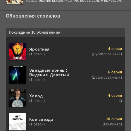
праздновании Масленицы. Но перед самым приездом
гостя
Обновления сериалов
Последние 10 обновлений
4 серия
Яростная
(Дублированный)
(1 сезон)
Звёздные войны:
6 серия
Видения. Девятый
(Дублированный)
джедай
(1 сезон)
4 серия
Холод
()
(1 сезон)
10 серия
Коп-звезда
(Оригинал)
(1 сезон)