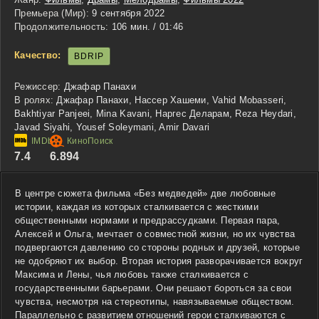
Премьера (Мир):
9 сентября 2022
Продолжительность:
106 мин. / 01:46
Качество:
BDRIP
Режиссер:
Джафар Панахи
В ролях:
Джафар Панахи, Нассер Хашеми, Vahid Mobasseri,
Bakhtiyar Panjeei, Mina Kavani, Наргес Деларам, Reza Heydari,
Javad Siyahi, Yousef Soleymani, Amir Davari
7.4
6.894
В центре сюжета фильма «Без медведей» две любовные
истории, каждая из которых сталкивается с жесткими
общественными нормами и предрассудками. Первая пара,
Алексей и Ольга, мечтает о совместной жизни, но их чувства
подвергаются давлению со стороны родных и друзей, которые
не одобряют их выбор. Вторая история разворачивается вокруг
Максима и Лены, чья любовь также сталкивается с
государственными барьерами. Они решают бороться за свои
чувства, несмотря на стереотипы, навязываемые обществом.
Параллельно с развитием отношений герои сталкиваются с