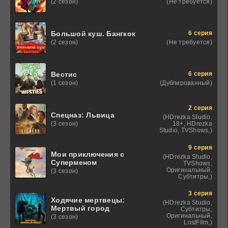
(Не требуется)
(2 сезон)
6 серия
Большой куш. Бангкок
(Не требуется)
(2 сезон)
6 серия
Вестис
(Дублированный)
(1 сезон)
2 серия
Спецназ: Львица
(HDrezka Studio.
18+, HDrezka
(3 сезон)
Studio, TVShows,)
9 серия
Мои приключения с
(HDrezka Studio,
Суперменом
TVShows,
Оригинальный,
(3 сезон)
Субтитры,)
3 серия
Ходячие мертвецы:
(HDrezka Studio,
Мертвый город
Субтитры,
Оригинальный,
(3 сезон)
LostFilm,)