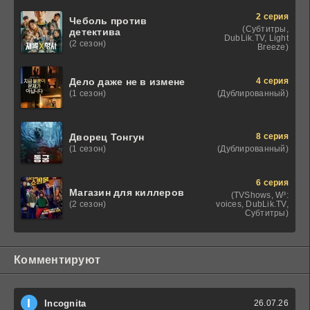
2 серия
Чеболь против
(Субтитры,
детектива
DubLik.TV, Light
(2 сезон)
Breeze)
4 серия
Дело даже не в измене
(Дублированный)
(1 сезон)
8 серия
Дворец Тонгун
(Дублированный)
(1 сезон)
6 серия
Магазин для киллеров
(TVShows, W³:
voices, DubLik.TV,
(2 сезон)
Субтитры)
Комментируют
I
Incognita
26.07.26