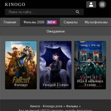
KINOGO
Главная
Фильмы 2026
Сериалы
Мультфильмы
Ожидаемое
Игра в кальмара
Фоллаут
Уэнсдэй 2 сезон
3 сезон
Киного - Kinoogo.zone
»
Фильмы
»
Без медведей (2022) смотреть онлайн бесплатно