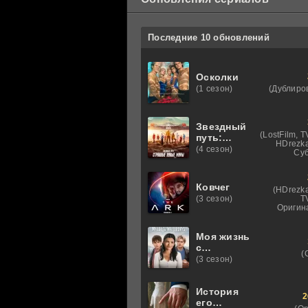
Последние 10 обновлений
Осколки
(Дублиро
(1 сезон)
Звездный
(LostFilm, 
путь:
HDrezka
Странные
(4 сезон)
Суб
новые
миры
Ковчег
(HDrezka
T
(3 сезон)
Оригин
Моя жизнь
с
(
мальчиками
(3 сезон)
Уолтер
История
2
его