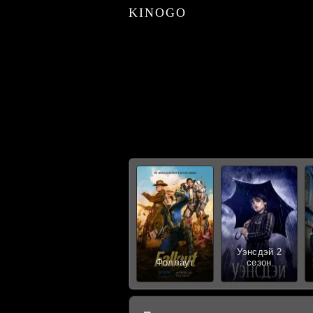
KINOGO
Уэнсдэй 2
Фоллаут
сезон