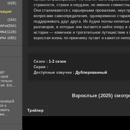
(426)
странности, страхи и неудачи, но именно совместн
Они сталкиваются с карьерными провалами, неуст
кация
вопросами самоопределения, одновременно старая
(164)
поддерживать друг друга. Их будни полны нелепых 
иалы
(504)
разговоров, в которых они пытаются найти опору в
ьмы
(1128)
истории — комичное и трогательное путешествие к
алы
взрослая жизнь по-прежнему пугает и кажется непо
(495)
Сезон :
1-2 сезон
Cерия :
дёт
Доступные озвучки :
Дублированный
 своё
ательно
ия. Его
нная
 ставит в
Взрослые (2025) смотр
границей
ся к
100
комить
Трейлер
ими
и
м