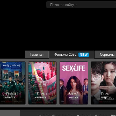
Главная
Фильмы 2026
Сериалы
Игра в
Игра в
Секс/
Игра
кальмара
кальмара
жизнь
смерти
3 сезон
2 сезон