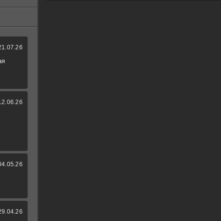
21.07.26
ая
12.06.26
04.05.26
29.04.26