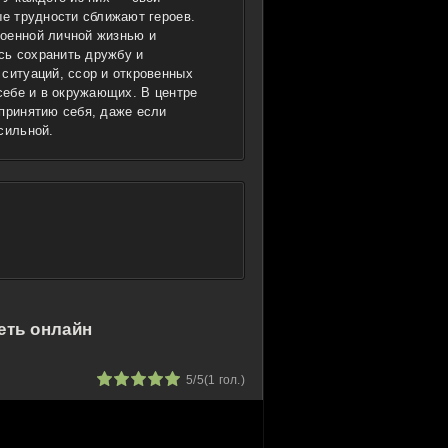
ые трудности сближают героев.
роенной личной жизнью и
сь сохранить дружбу и
ситуаций, ссор и откровенных
 себе и в окружающих. В центре
 принятию себя, даже если
сильной.
еть онлайн
1
2
3
4
5
5/5
(
1
гол.)