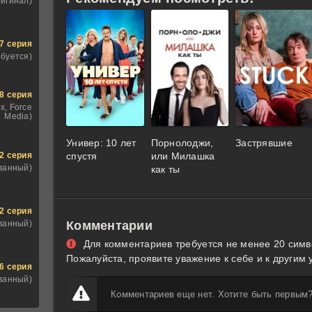
ригинал)
7 серия
ебуется)
8 серия
x, Force
Media)
Универ: 10 лет
Порнолоджи,
Застрявшие
2 серия
спустя
или Милашка
ванный)
как ты
2 серия
ванный)
Комментарии
Для комментариев требуется не менее 20 симв
Пожалуйста, проявите уважение к себе и к другим 
6 серия
ванный)
Комментариев еще нет. Хотите быть первым