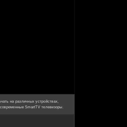
ачать на различных устройствах,
и современные SmartTV телевизоры.