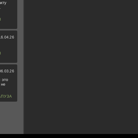
акту
.
3
16.04.26
3
06.03.26
 это
 не
АПУЗА