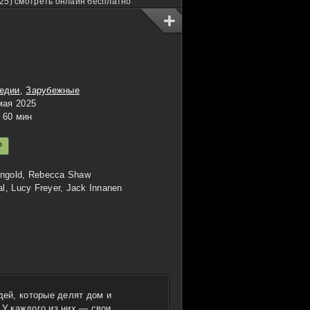
25) смотреть онлайн бесплатно
едии
,
Зарубежные
мая 2025
60 мин
P
ngold, Rebecca Shaw
al, Lucy Freyer, Jack Innanen
ей, которые делят дом и
 У каждого из них — свои