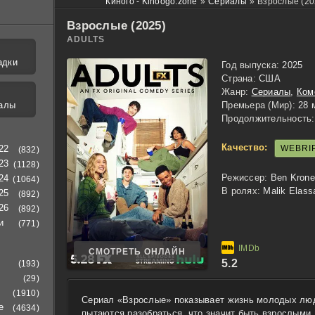
Киного - Kinoogo.zone
»
Сериалы
»
Взрослые (20
Взрослые (2025)
ADULTS
адки
Год выпуска:
2025
Страна:
США
Жанр:
Сериалы
,
Ком
алы
Премьера (Мир):
28 
Продолжительность:
Качество:
WEBRI
22
(832)
23
(1128)
Режиссер:
Ben Krone
24
(1064)
В ролях:
Malik Elass
25
(892)
26
(892)
и
(771)
СМОТРЕТЬ ОНЛАЙН
5.2
(193)
(29)
(1910)
Сериал «Взрослые» показывает жизнь молодых люд
е
(4634)
пытаются разобраться, что значит быть взрослыми.