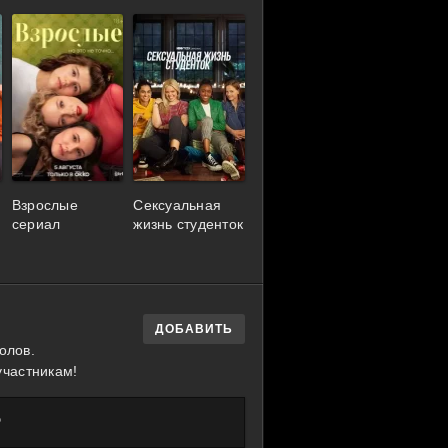
Взрослые
Сексуальная
сериал
жизнь студенток
ДОБАВИТЬ
олов.
участникам!
?