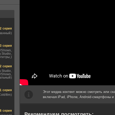
2 серия
ванный)
3 серия
TVShows,
 Studio,
титры,)
2 серия
 Studio,
VShows,
альный)
1 серия
Этот медиа контент можно смотреть или ск
Coldfilm)
включая iPad, iPhone, Android-смартфоны 
6 серия
Рекомендуем посмотреть: