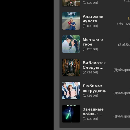
(О
служанки
(1 сезон)
Анатомия
1
чувств
(Не тр
(1 сезон)
Мечтаю о
тебе
(SoftBo
(1 сезон)
Библиотекари:
Следующая
(Дублиро
глава
(2 сезон)
Любимая
сотрудница
(Дублиро
(1 сезон)
Звёздные
войны:
(Дублиро
Видения.
(1 сезон)
Девятый
джедай