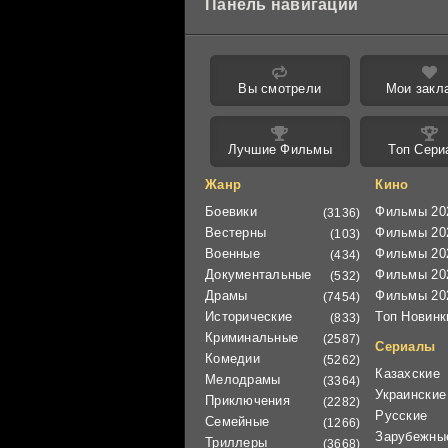
Панель навигации
Вы смотрели
Мои закл
Лучшие Фильмы
Топ Сери
Жанр
Кино
Боевики
Фильмы 20
(3136)
Вестерны
Фильмы 20
(103)
Военные
Фильмы 20
(434)
Документальные
Фильмы 20
(532)
Драмы
Фильмы 20
(7454)
Исторические
Топ Новинк
(833)
Криминальные
(2587)
Сериалы
Комедии
(5262)
Казахские
Мелодрамы
(3364)
Украинские
Приключения
(2282)
Русские
Семейные
(1266)
Зарубежны
Триллеры
(3668)