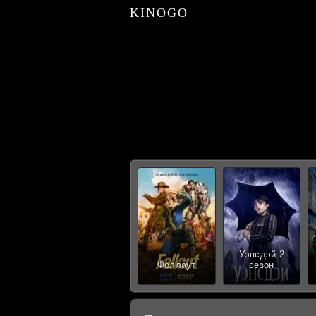
KINOGO
Уэнсдэй 2
Фоллаут
сезон