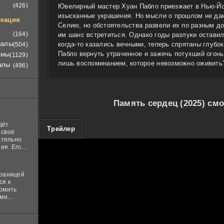
(426)
Ювелирный мастер Хуан Пабло приезжает в Нью-Йо
изысканные украшения. Но мысли о прошлом не даю
кация
Селию, но обстоятельства развели их по разным до
(164)
им шанс встретиться. Однако годы разлуки оставил
иалы
когда-то казались вечными, теперь спрятаны глубо
(504)
Пабло вернуть утраченное и зажечь потухший огон
ьмы
(1129)
лишь воспоминанием, которое невозможно оживить
алы
(496)
Память сердец (2025) см
дёт
100
Трейлер
 своё
ательно
ия. Его
нная
 ставит в
границей
ся к
комить
ими
и
м