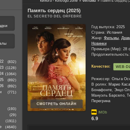
Киного - Kinoogo.zone
»
Фильмы
»
Память сердец (
Память сердец (2025)
EL SECRETO DEL ORFEBRE
адки
Год выпуска:
2025
Страна:
Испания
Жанр:
Фильмы
,
Дра
алы
Новинки
Премьера (Мир):
28 
Продолжительность:
22
(832)
Качество:
WEB-D
23
(1128)
24
(1064)
Режиссер:
Ольга Ос
25
(892)
В ролях:
Марио Каса
26
(892)
Бонафонте, Энцо Оли
и
(771)
Мануэль Барсело, Teo
Перегрина
СМОТРЕТЬ ОНЛАЙН
(193)
(29)
6.9
(1911)
е
(4640)