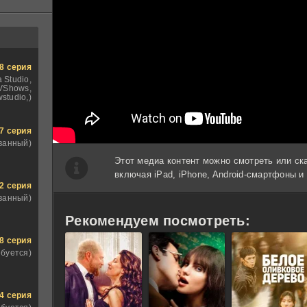
8 серия
 Studio,
VShows,
studio,)
7 серия
ванный)
Этот медиа контент можно смотреть или ск
включая iPad, iPhone, Android-смартфоны 
2 серия
ванный)
Рекомендуем посмотреть:
8 серия
ебуется)
4 серия