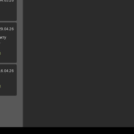
04.05.26
29.04.26
акту
.
3
16.04.26
3