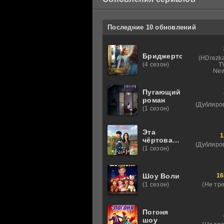
Последние 10 обновлений
Бриджертоны
(HDrezka
T
(4 сезон)
New
Пугающий
роман
(Дублиро
(1 сезон)
Эта
1
чёртова
(Дублиро
любовь
(1 сезон)
16
Шоу Воли
(Не тр
(1 сезон)
Погоня
шоу