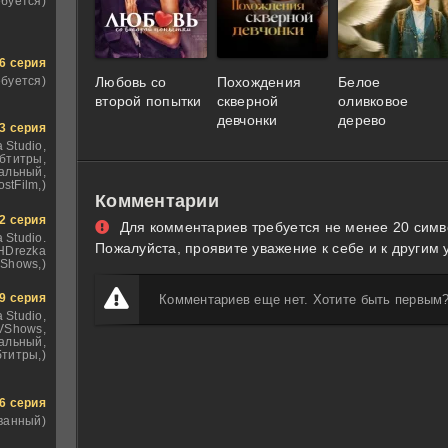
ебуется)
6 серия
ебуется)
Любовь со
Похождения
Белое
второй попытки
скверной
оливковое
девчонки
дерево
3 серия
 Studio,
бтитры,
альный,
ostFilm,)
Комментарии
2 серия
Для комментариев требуется не менее 20 симв
 Studio.
Пожалуйста, проявите уважение к себе и к другим 
 HDrezka
VShows,)
9 серия
Комментариев еще нет. Хотите быть первым
 Studio,
VShows,
альный,
титры,)
6 серия
ванный)