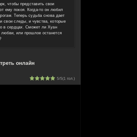
рк, чтобы представить свои
т ему покоя. Когда-то он любил
рогам. Теперь судьба снова дает
и свои следы, и чувства, которые
ко в сердцах. Сможет ли Хуан
ь любви, или прошлое останется
?
отреть онлайн
1
2
3
4
5
5/5
(
1
гол.)