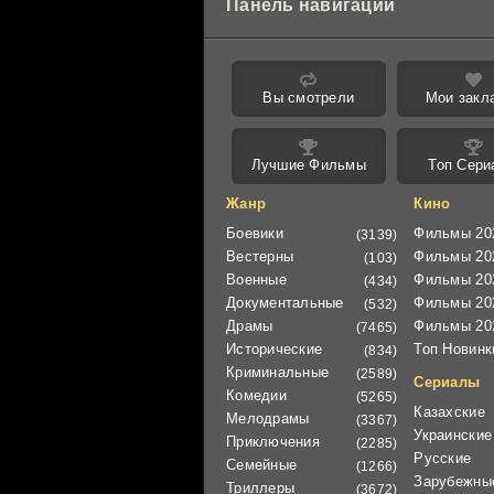
Панель навигации
Вы смотрели
Мои закл
Лучшие Фильмы
Топ Сери
Жанр
Кино
Боевики
Фильмы 20
(3139)
Вестерны
Фильмы 20
(103)
Военные
Фильмы 20
(434)
Документальные
Фильмы 20
(532)
Драмы
Фильмы 20
(7465)
Исторические
Топ Новинк
(834)
Криминальные
(2589)
Сериалы
Комедии
(5265)
Казахские
Мелодрамы
(3367)
Украинские
Приключения
(2285)
Русские
Семейные
(1266)
Зарубежны
Триллеры
(3672)