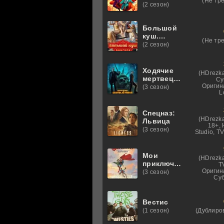
(Не тр
(2 сезон)
Большой
куш.
(Не тр
Бангкок
(2 сезон)
Ходячие
(HDrezka
мертвецы:
Су
Мертвый
Оригин
(3 сезон)
L
город
Спецназ:
(HDrezka
Львица
18+,
(3 сезон)
Studio, T
Мои
(HDrezka
приключения
T
с
Оригин
(3 сезон)
Суб
Суперменом
Вестис
(Дублиро
(1 сезон)