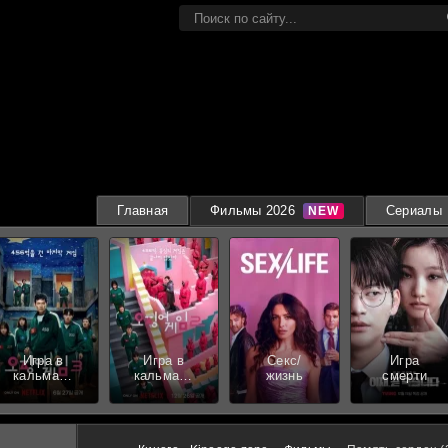
Главная
Фильмы 2026
Сериалы
Игра в
Игра в
Секс/
Игра
кальмара
кальмара
жизнь
смерти
3 сезон
2 сезон