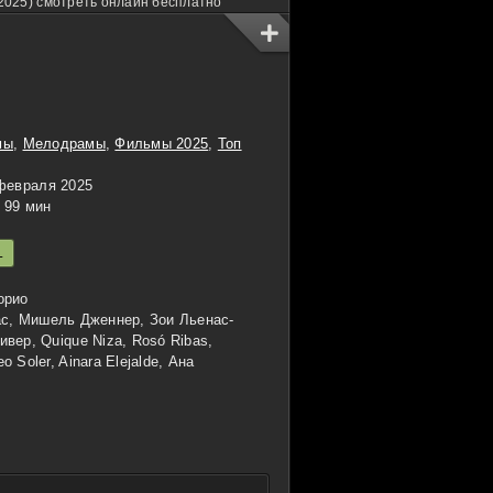
2025) смотреть онлайн бесплатно
мы
,
Мелодрамы
,
Фильмы 2025
,
Топ
февраля 2025
99 мин
L
орио
с, Мишель Дженнер, Зои Льенас-
вер, Quique Niza, Rosó Ribas,
 Soler, Ainara Elejalde, Ана