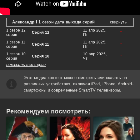
Александр I 1 сезон дата выхода серий
свернуть
1 сезон 12
11 апр 2025,
Серия 12
*
серия
Пт
1 сезон 11
11 апр 2025,
Серия 11
*
серия
Пт
1 сезон 10
10 апр 2025,
Серия 10
*
серия
Чт
показать все серии
Этот медиа контент можно смотреть или скачать на
различных устройствах, включая iPad, iPhone, Android-
смартфоны и современные SmartTV телевизоры.
Рекомендуем посмотреть: