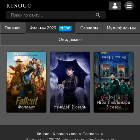
KINOGO
Главная
Фильмы 2026
Сериалы
Мультфильмы
Ожидаемое
Игра в кальмара
Фоллаут
Уэнсдэй 2 сезон
3 сезон
Киного - Kinoogo.zone
»
Сериалы
»
Александр I (2025) смотреть онлайн бесплатно