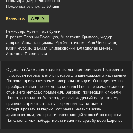
Премьера (Мир):
Неизвестно
Продолжительность:
50 мин
Качество:
WEB-DL
Режиссер:
Артем Насыбулин
В ролях:
Евгений Романцов, Анастасия Крылова, Фёдор
Лавров, Анна Банщикова, Артём Ткаченко, Аня Чиповская,
Юрий Чурсин, Даниил Спиваковский, Владислав Ценёв,
Ангелина Поплавская
С детства Александр воспитывался под влиянием Екатерины
II, которая готовила его к престолу, и швейцарского наставника
Лагарпа, привившего ему либеральные идеи. Он надеялся на
преобразования, но после воцарения Павла I разочаровался в
отце и его методах правления. Заговор, приведший к гибели
Павла, оставил на Александре неизгладимый след, но ему
пришлось принять власть. Перед ним встал вызов —
реформировать империю, сохраняя баланс между
аристократами, матерью и нарастающей угрозой со стороны
Наполеона, чьи победы могли изменить судьбу всей Европы.