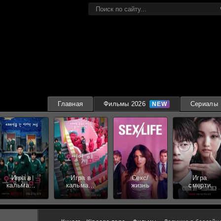
Главная
Фильмы 2026
Сериалы
Игра в
Игра в
Секс/
Игра
кальмара
кальмара
жизнь
смерти
3 сезон
2 сезон