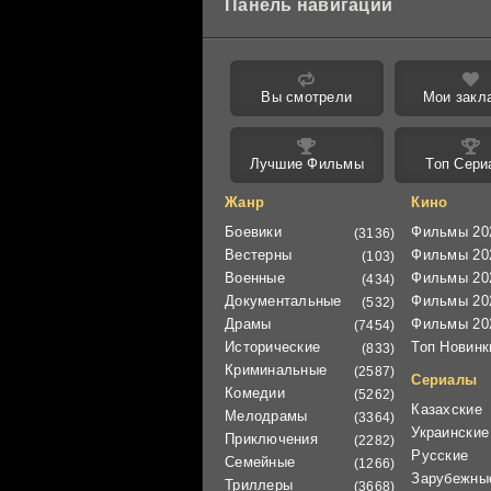
Панель навигации
Вы смотрели
Мои закл
Лучшие Фильмы
Топ Сери
Жанр
Кино
Боевики
Фильмы 20
(3136)
Вестерны
Фильмы 20
(103)
Военные
Фильмы 20
(434)
Документальные
Фильмы 20
(532)
Драмы
Фильмы 20
(7454)
Исторические
Топ Новинк
(833)
Криминальные
(2587)
Сериалы
Комедии
(5262)
Казахские
Мелодрамы
(3364)
Украинские
Приключения
(2282)
Русские
Семейные
(1266)
Зарубежны
Триллеры
(3668)