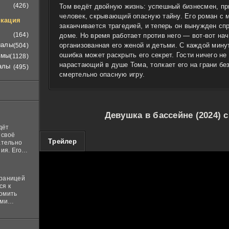
(426)
Том ведёт двойную жизнь: успешный бизнесмен, п
человек, скрывающий опасную тайну. Его роман с
кация
заканчивается трагедией, и теперь он вынужден сп
(164)
доме. Но время работает против него — вот-вот на
иалы
организованная его женой и детьми. С каждой мину
(504)
ошибка может раскрыть его секрет. Гости ничего не
ьмы
(1128)
нарастающий в душе Тома, толкает его на грани бе
алы
(495)
смертельно опасную игру.
Девушка в бассейне (2024) 
дёт
 своё
100
Трейлер
ательно
ия. Его
нная
 ставит в
границей
ся к
комить
ими
и
м