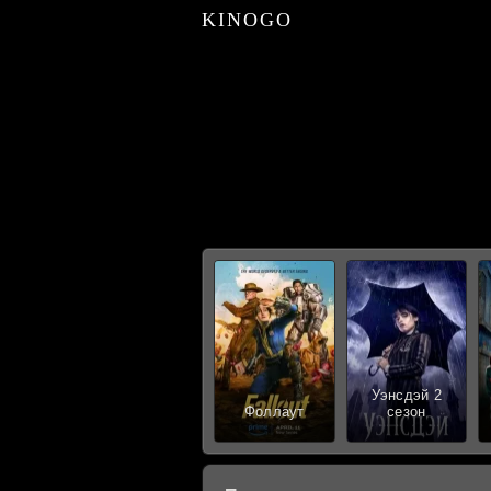
KINOGO
Уэнсдэй 2
Фоллаут
сезон