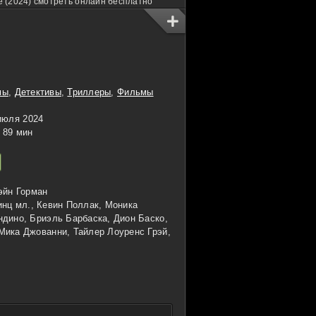
е (2024) смотреть онлайн бесплатно
мы
,
Детективы
,
Триллеры
,
Фильмы
июля 2024
89 мин
эйн Горман
нц мл., Кевин Поллак, Моника
дино, Бриэль Барбаска, Дион Баско,
Мика Джованни, Тайлер Лоуренс Грэй,