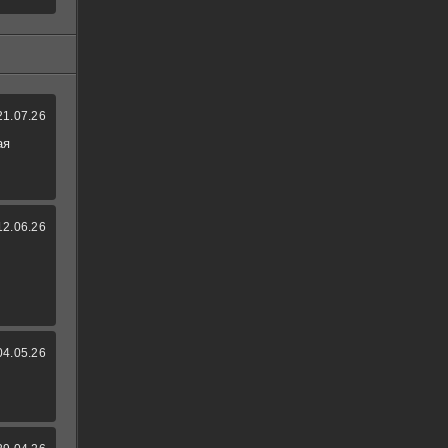
21.07.26
ая
12.06.26
04.05.26