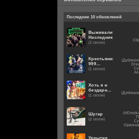
Последние 10 обновлений
Выживалити.
Наследники
(О
(2 сезон)
Крестьянин
(Дублиро
999
Dre
уровня
Су
(1 сезон)
An
Хоть я и
бездарная
(Дублиро
злодейка
(1 сезон)
(HDrezka
Шугар
T
(2 сезон)
Су
Оригина
Укрытие