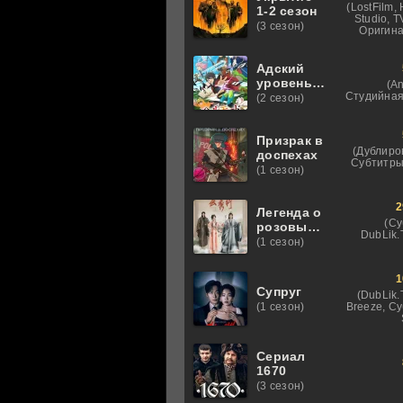
(LostFilm,
1-2 сезон
Studio, 
(3 сезон)
Оригина
Адский
уровень:
(An
Хардкорный
Студийная
(2 сезон)
геймер на
самой
высокой
Призрак в
(Дублиро
сложности
доспехах
Субтитры
в другом
(1 сезон)
мире
2
Легенда о
(Су
розовых
DubLik.T
облаках
(1 сезон)
1
Супруг
(DubLik.
Breeze, С
(1 сезон)
Сериал
1670
(3 сезон)