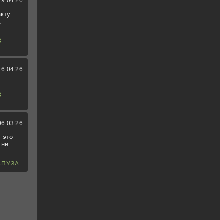
29.04.26
акту
.
3
16.04.26
3
06.03.26
 это
 не
АПУЗА