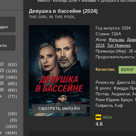
Киного - Kinoogo.zone
»
Фильмы
»
Девушка в бассейн
Девушка в бассейне (2024)
THE GIRL IN THE POOL
адки
Год выпуска:
2024
Страна:
США
Жанр:
Фильмы
,
Дра
алы
2024
,
Топ Новинки
Премьера (Мир):
26 
Продолжительность:
22
(832)
Качество:
BDRIP
23
(1128)
24
(1064)
Режиссер:
Дакота Ш
25
(892)
В ролях:
Фредди При
26
(892)
Поттер, Анджелис Ан
и
(771)
Рики Юджин Браун, 
Габриэль Хоф
СМОТРЕТЬ ОНЛАЙН
(193)
(29)
4.6
(1910)
е
(4634)