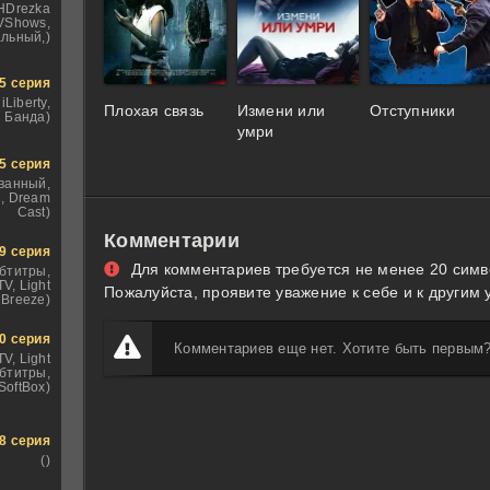
 HDrezka
TVShows,
льный,)
5 серия
iLiberty,
Плохая связь
Измени или
Отступники
 Банда)
умри
5 серия
ванный,
, Dream
Cast)
Комментарии
9 серия
Для комментариев требуется не менее 20 симв
бтитры,
V, Light
Пожалуйста, проявите уважение к себе и к другим 
Breeze)
0 серия
Комментариев еще нет. Хотите быть первым
TV, Light
убтитры,
SoftBox)
8 серия
()