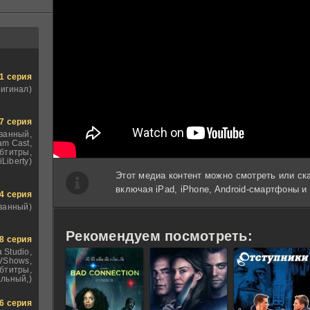
1 серия
ригинал)
7 серия
ванный,
am Cast,
бтитры,
iLiberty)
Этот медиа контент можно смотреть или ск
включая iPad, iPhone, Android-смартфоны 
4 серия
ванный)
Рекомендуем посмотреть:
8 серия
 Studio,
VShows,
бтитры,
льный,)
6 серия