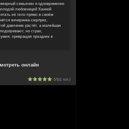
римерный семьянин и одновременно
 молодой любовницей Ханной
рятать её тело прямо в своём
чнётся вечеринка-сюрприз,
той давление растёт, а малейшая
 подозревают, но страх,
зумия, превращая праздник в
смотреть онлайн
1
2
3
4
5
5/5
(
1
гол.)