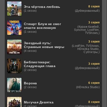
8 серия
Эта чёртова любовь
(Дублированный)
(1 сезон)
3 серия
Стюарт Блум не смог
(Кураж-бамбей,
спасти вселенную
Syncmer, LostFilm,
(1 сезон)
TVShows,)
3 серия
Звездный путь:
(LostFilm, TVShows,
Странные новые миры
HDrezka Studio,
(4 сезон)
Субтитры,)
Библиотекари:
3 серия
Следующая глава
(Дублированный)
(2 сезон)
6 серия
Ворона
(HDrezka Studio)
(2 сезон)
8 серия
Могучая Девятка
(Дублированный)
(1 сезон)