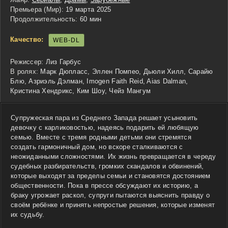
Премьера (Мир):
19 марта 2025
Продолжительность:
60 мин
Качество:
WEB-DL
Режиссер:
Лиз Гарбус
В ролях:
Марк Дюпласс, Эллен Помпео, Дьюли Хилл, Сарайю
Блю, Азриэль Дэлман, Imogen Faith Reid, Aias Dalman,
Кристина Хендрикс, Ким Шоу, Чейз Мангум
Супружеская пара из Среднего Запада решает усыновить
девочку с карликовостью, надеясь подарить ей любящую
семью. Вместе с тремя родными детьми они стремятся
создать гармоничный дом, но вскоре сталкиваются с
неожиданными сложностями. Их жизнь превращается в череду
судебных разбирательств, громких скандалов и обвинений,
которые выходят за пределы семьи и становятся достоянием
общественности. Пока в прессе обсуждают их историю, а
браку угрожает раскол, супруги пытаются выяснить правду о
своём ребёнке и принять непростые решения, которые изменят
их судьбу.