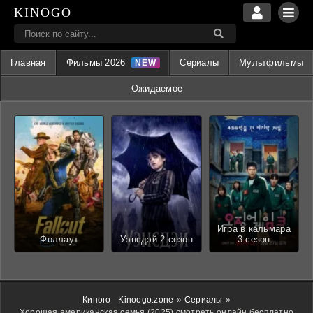
KINOGO
Главная
Фильмы 2026
Сериалы
Мультфильмы
Ожидаемое
Игра в кальмара
Фоллаут
Уэнсдэй 2 сезон
3 сезон
Киного - Kinoogo.zone
»
Сериалы
»
Хорошая американская семья (2025) смотреть онлайн бесплатно