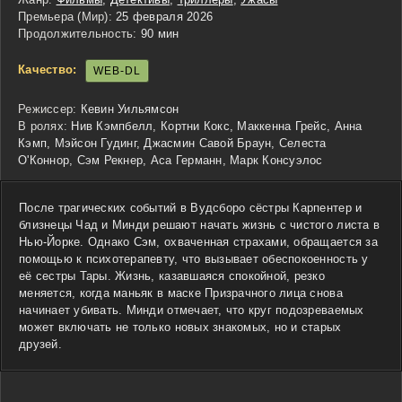
Премьера (Мир):
25 февраля 2026
Продолжительность:
90 мин
Качество:
WEB-DL
Режиссер:
Кевин Уильямсон
В ролях:
Нив Кэмпбелл, Кортни Кокс, Маккенна Грейс, Анна
Кэмп, Мэйсон Гудинг, Джасмин Савой Браун, Селеста
О'Коннор, Сэм Рекнер, Аса Германн, Марк Консуэлос
После трагических событий в Вудсборо сёстры Карпентер и
близнецы Чад и Минди решают начать жизнь с чистого листа в
Нью-Йорке. Однако Сэм, охваченная страхами, обращается за
помощью к психотерапевту, что вызывает обеспокоенность у
её сестры Тары. Жизнь, казавшаяся спокойной, резко
меняется, когда маньяк в маске Призрачного лица снова
начинает убивать. Минди отмечает, что круг подозреваемых
может включать не только новых знакомых, но и старых
друзей.