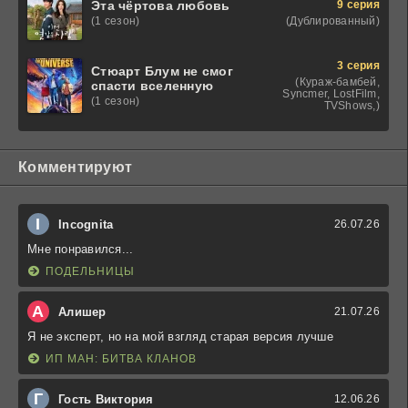
9 серия
Эта чёртова любовь
(Дублированный)
(1 сезон)
3 серия
Стюарт Блум не смог
(Кураж-бамбей,
спасти вселенную
Syncmer, LostFilm,
(1 сезон)
TVShows,)
Комментируют
I
Incognita
26.07.26
Мне понравился...
ПОДЕЛЬНИЦЫ
А
Алишер
21.07.26
Я не эксперт, но на мой взгляд старая версия лучше
ИП МАН: БИТВА КЛАНОВ
Г
Гость Виктория
12.06.26