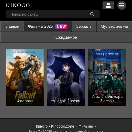
KINOGO
Главная
Фильмы 2026
Сериалы
Мультфильмы
Ожидаемое
Игра в кальмара
Фоллаут
Уэнсдэй 2 сезон
3 сезон
Киного - Kinoogo.zone
»
Фильмы
»
Крик 7 (2026) смотреть онлайн бесплатно