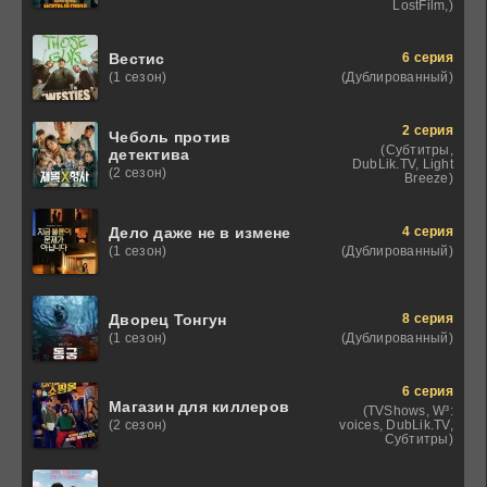
LostFilm,)
6 серия
Вестис
(Дублированный)
(1 сезон)
2 серия
Чеболь против
(Субтитры,
детектива
DubLik.TV, Light
(2 сезон)
Breeze)
4 серия
Дело даже не в измене
(Дублированный)
(1 сезон)
8 серия
Дворец Тонгун
(Дублированный)
(1 сезон)
6 серия
Магазин для киллеров
(TVShows, W³:
voices, DubLik.TV,
(2 сезон)
Субтитры)