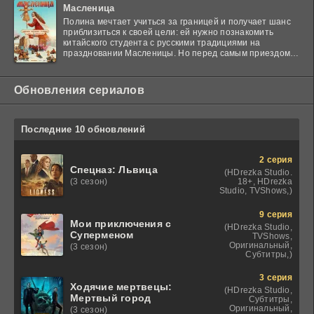
Масленица
Полина мечтает учиться за границей и получает шанс
приблизиться к своей цели: ей нужно познакомить
китайского студента с русскими традициями на
праздновании Масленицы. Но перед самым приездом
гостя
Обновления сериалов
Последние 10 обновлений
2 серия
Спецназ: Львица
(HDrezka Studio.
18+, HDrezka
(3 сезон)
Studio, TVShows,)
9 серия
Мои приключения с
(HDrezka Studio,
Суперменом
TVShows,
Оригинальный,
(3 сезон)
Субтитры,)
3 серия
Ходячие мертвецы:
(HDrezka Studio,
Мертвый город
Субтитры,
Оригинальный,
(3 сезон)