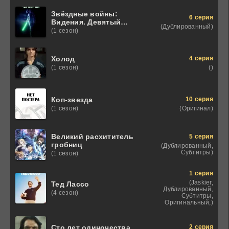
Звёздные войны:
6 серия
Видения. Девятый
(Дублированный)
джедай
(1 сезон)
4 серия
Холод
()
(1 сезон)
10 серия
Коп-звезда
(Оригинал)
(1 сезон)
Великий расхититель
5 серия
гробниц
(Дублированный,
Субтитры)
(1 сезон)
1 серия
(Jaskier,
Тед Лассо
Дублированный,
(4 сезон)
Субтитры,
Оригинальный,)
2 серия
Сто лет одиночества