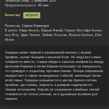
Премьера (Мир):
2 февраля 2025
Продолжительность:
90 мин
Качество:
WEBRIP
Режиссер:
Серкан Биринджи
В ролях:
Айда Аксель, Барыш Фалай, Серхат Мустафа Кылыч,
Аху Ягту, Эдип Тепели, Зейнеп Атылган, Rizacan Durmus, Ekin
Aksoy
Хиджран живет мирной и размеренной жизнью с мужем
Арифом, сыном Чынаром и внучкой Асие. Но когда вся семья
собирается вместе, старые обиды и скрытые конфликты между
братьями Коркмаз и зятем Кораем всплывают на поверхность,
что приводит к открытому противостоянию. Вскоре напряжение
перерастает в серию неожиданных событий, меняющих жизнь
всей семьи. Хиджран оказывается в центре бурного потока
проблем, где любовь, верность и доверие подвергаются
тяжким испытаниям. Борьба за сохранение семейных связей
становится не только личным, но и душевным вызовом для
героини.