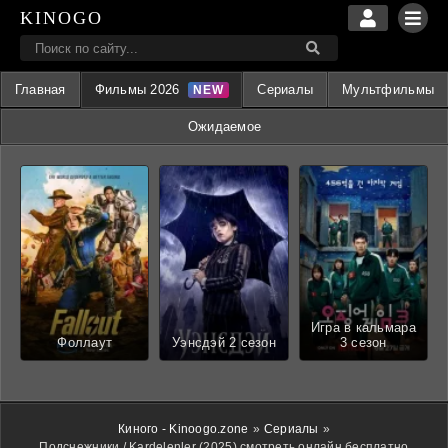
KINOGO
Главная
Фильмы 2026
Сериалы
Мультфильмы
Ожидаемое
Игра в кальмара
Фоллаут
Уэнсдэй 2 сезон
3 сезон
Киного - Kinoogo.zone
»
Сериалы
»
Подснежники / Kardelenler (2025) смотреть онлайн бесплатно