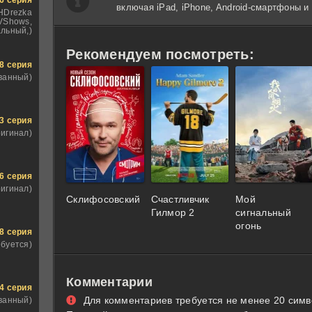
включая iPad, iPhone, Android-смартфоны 
 HDrezka
TVShows,
льный,)
Рекомендуем посмотреть:
8 серия
ванный)
3 серия
ригинал)
6 серия
ригинал)
Склифосовский
Счастливчик
Мой
Гилмор 2
сигнальный
огонь
8 серия
ебуется)
Комментарии
4 серия
Для комментариев требуется не менее 20 симв
ванный)