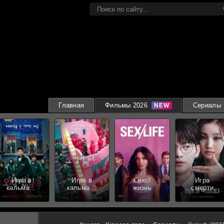
Главная
Фильмы 2026
Сериалы
Игра в
Игра в
Секс/
Игра
кальмара
кальмара
жизнь
смерти
3 сезон
2 сезон