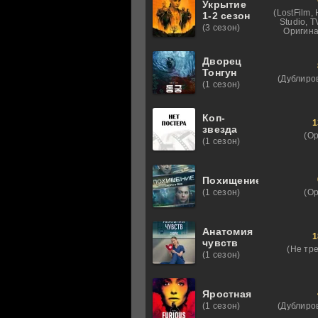
Укрытие
(LostFilm,
1-2 сезон
Studio, 
(3 сезон)
Оригина
Дворец
Тонгун
(Дублиро
(1 сезон)
Коп-
1
звезда
(О
(1 сезон)
Похищение
(О
(1 сезон)
Анатомия
1
чувств
(Не тр
(1 сезон)
Яростная
(Дублиро
(1 сезон)