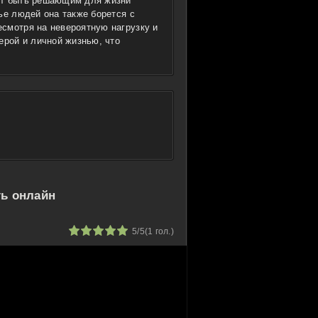
ет быть решающим для жизни
ье людей она также борется с
смотря на невероятную нагрузку и
ерой и личной жизнью, что
ть онлайн
1
2
3
4
5
5/5
(
1
гол.)