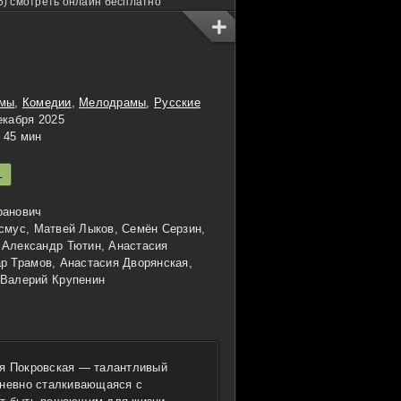
5) смотреть онлайн бесплатно
мы
,
Комедии
,
Мелодрамы
,
Русские
екабря 2025
45 мин
L
ранович
смус, Матвей Лыков, Семён Серзин,
 Александр Тютин, Анастасия
р Трамов, Анастасия Дворянская,
 Валерий Крупенин
ия Покровская — талантливый
дневно сталкивающаяся с