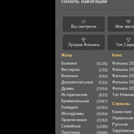
Панель навигации
Вы смотрели
Мои закл
Лучшие Фильмы
Топ Сери
Жанр
Кино
Боевики
Фильмы 20
(3136)
Вестерны
Фильмы 20
(103)
Военные
Фильмы 20
(434)
Документальные
Фильмы 20
(532)
Драмы
Фильмы 20
(7454)
Исторические
Топ Новинк
(833)
Криминальные
(2587)
Сериалы
Комедии
(5262)
Казахские
Мелодрамы
(3364)
Украинские
Приключения
(2282)
Русские
Семейные
(1266)
Зарубежны
Триллеры
(3668)