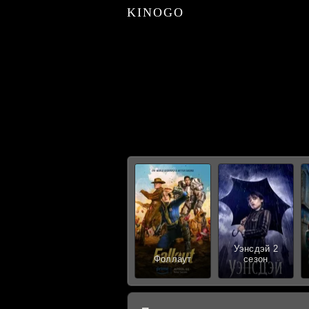
KINOGO
Уэнсдэй 2
Фоллаут
сезон