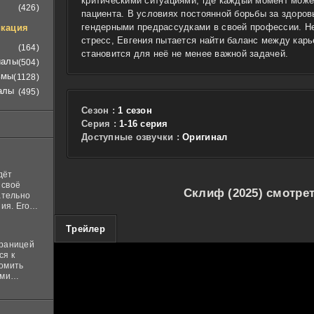
критическими ситуациями, где каждый момент мож
(426)
пациента. В условиях постоянной борьбы за здоров
гендерными предрассудками в своей профессии. Не
кация
стресс, Евгения пытается найти баланс между карь
(164)
становится для неё не менее важной задачей.
иалы
(504)
ьмы
(1128)
алы
(495)
Сезон :
1 сезон
Cерия :
1-16 серия
Доступные озвучки :
Оригинал
дёт
 своё
Склиф (2025) смотре
ательно
ия. Его
нная
100
 ставит в
Трейлер
границей
ся к
комить
ими
и
м