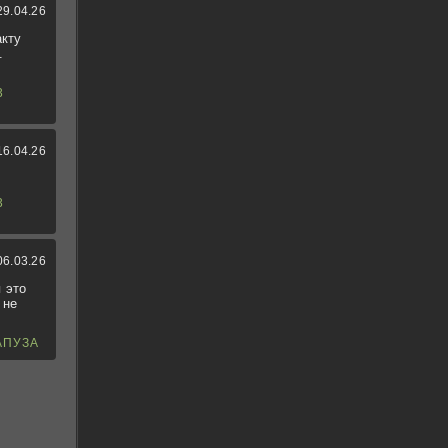
29.04.26
акту
.
3
16.04.26
3
06.03.26
 это
 не
АПУЗА