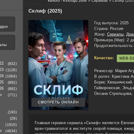
Киного - Kinoogo.zone
»
Сериалы
»
Склиф (202
Склиф (2025)
Год выпуска:
2025
адки
Страна:
Россия
Жанр:
Сериалы
,
Дра
Премьера (Мир):
2 д
алы
Продолжительность:
Качество:
WEB-D
22
(832)
23
(1128)
Режиссер:
Мария Аг
24
(1064)
В ролях:
Кристина А
25
Борис Хвошнянский,
(892)
Гайворонская, Эльда
26
(892)
Оксана Стрельцова,
и
(771)
СМОТРЕТЬ ОНЛАЙН
(193)
(29)
Главная героиня сериала «Склиф» является Евген
(1910)
врач-травматолог в институте скорой помощи, еже
е
(4634)