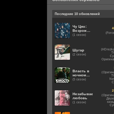
Последние 10 обновлений
Чу Цяо:
4
Возрождение
(Forc
из
(1 сезон)
Ледяного
озера
(HDrezka
Шугар
T
(2 сезон)
Су
Оригина
Власть в
(Оригин
ночном
T
городе.
Ne
(5 сезон)
C
Книга
третья:
2
Юность
Незабываемая
Кэнена
(Оригин
любовь
Двух
зака
(1 сезон)
Су