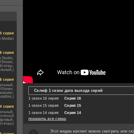
0 серия
e Media)
8 серия
 Studio,
VShows,
бтитры,
льный,)
8 серия
альный,
VShows,
Склиф 1 сезон дата выхода серий
wstudio,
oldfilm,)
1 сезон 16 серия
Серия 16
1 сезон 15 серия
Серия 15
4 серия
альный,
1 сезон 14 серия
Серия 14
голосый
показать все серии
дровый,
бтитры)
Этот медиа контент можно смотреть или ск
6 серия