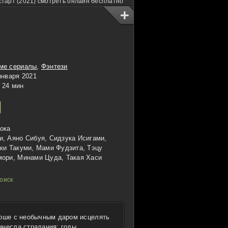
старт (2021) смотреть онлайн бесплатно
ме сериалы
,
Фэнтези
января 2021
24 мин
ока
, Аяно Сибуя, Сидзука Исигами,
ки Такуми, Мами Фудзита, Тэцу
мори, Минами Цуда, Такая Хаси
ноше с необычным даром исцелять
инесла страдания: годы