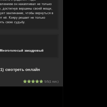
елением он накапливал не только
о, достигнув вершины своей мощи,
зует заклинание, чтобы вернуться в
ет её. Кэяру решает не только
ить свою судьбу.
, Многоголосый закадровый
21) смотреть онлайн
1
2
3
4
5
5/5
(
1
гол.)