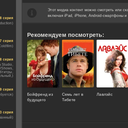
Этот медиа контент можно смотреть или ск
включая iPad, iPhone, Android-смартфоны 
8 серия
duction)
Рекомендуем посмотреть:
7 серия
Coldfilm)
8 серия
 Studio,
VShows,
бтитры,
льный,)
9 серия
Бойфренд из
Семь лет в
Лавлэйс
ебуется)
будущего
Тибете
3 серия
ванный)