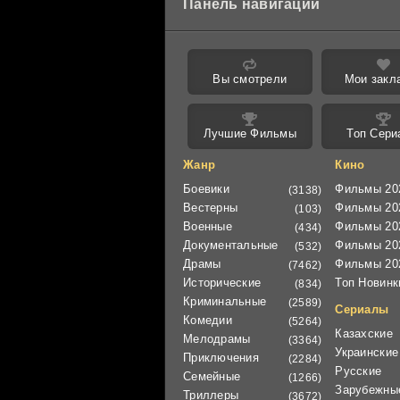
Панель навигации
Вы смотрели
Мои закл
Лучшие Фильмы
Топ Сери
Жанр
Кино
Боевики
Фильмы 20
(3138)
Вестерны
Фильмы 20
(103)
Военные
Фильмы 20
(434)
Документальные
Фильмы 20
(532)
Драмы
Фильмы 20
(7462)
Исторические
Топ Новинк
(834)
Криминальные
(2589)
Сериалы
Комедии
(5264)
Казахские
Мелодрамы
(3364)
Украинские
Приключения
(2284)
Русские
Семейные
(1266)
Зарубежны
Триллеры
(3672)