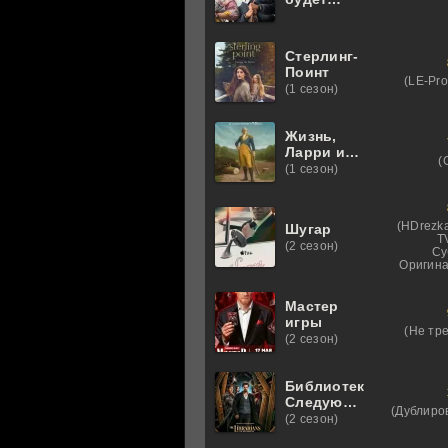
скучать по
нам
Стерлинг-
Поинт
(LE-Pro
(1 сезон)
Жизнь,
Ларри и
(
стремление
(1 сезон)
к
несчастью:
Почти
(HDrezka
Шугар
история
T
(2 сезон)
Америки
Су
Оригина
Мастер
игры
(Не тр
(2 сезон)
Библиотекари:
Следующая
(Дублиро
глава
(2 сезон)