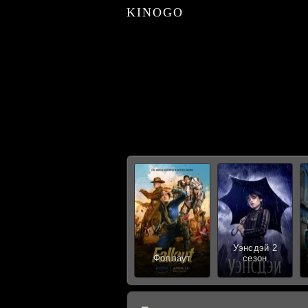
KINOGO
Уэнсдэй 2
Фоллаут
сезон