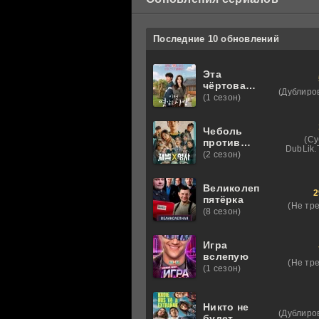
Последние 10 обновлений
Эта
чёртова
(Дублиро
любовь
(1 сезон)
Чеболь
(Су
против
DubLik.T
детектива
(2 сезон)
Великолепная
2
пятёрка
(Не тр
(8 сезон)
Игра
вслепую
(Не тр
(1 сезон)
Никто не
(Дублиро
будет