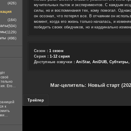
(426)
мучительных пыток и экспериментов. С каждым исц
силы, но и воспоминания тех, кому помогал. Однак
кация
он осознал, что потерял все. В отчаянии он исполь
(164)
момент, когда его жизнь только началась, и изменя
иалы
(504)
победить своих обидчиков, но и кардинально измен
ьмы
(1129)
алы
(496)
Сезон :
1 сезон
Cерия :
1-12 серия
Доступные озвучки :
AniStar, AniDUB, Субтитры
дёт
 своё
ательно
Маг-целитель: Новый старт (20
ия. Его
нная
 ставит в
100
Трейлер
границей
ся к
комить
ими
и
м