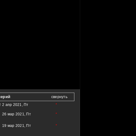
серий
свернуть
!
2 апр 2021, Пт
*
26 мар 2021, Пт
*
19 мар 2021, Пт
*