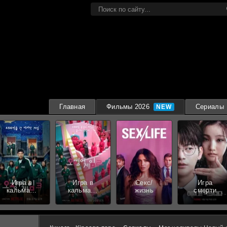
Главная
Фильмы 2026
Сериалы
Игра в
Игра в
Секс/
Игра
кальмара
кальмара
жизнь
смерти
3 сезон
2 сезон