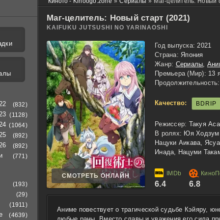
Киного - Kinoogo.zone
»
Сериалы
»
Маг-целитель: Новый 
Маг-целитель: Новый старт (2021)
KAIFUKU JUTSUSHI NO YARINAOSHI
адки
Год выпуска:
2021
Страна:
Япония
Жанр:
Сериалы
,
Ани
алы
Премьера (Мир):
13 
Продолжительность:
Качество:
BDRIP
22
(832)
23
(1128)
Режиссер:
Такуя Аса
24
(1064)
В ролях:
Юя Ходзуми
25
(892)
Нацуки Аикава, Ясуа
26
(892)
Инада, Нацуми Така
и
(771)
СМОТРЕТЬ ОНЛАЙН
6.4
6.8
(193)
(29)
(1911)
Аниме повествует о трагической судьбе Кэйяру, ю
е
(4639)
любые раны. Вместо славы и уважения его сила пр