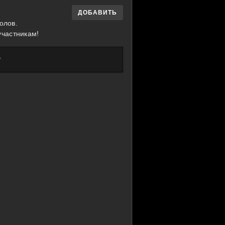
ДОБАВИТЬ
олов.
участникам!
?