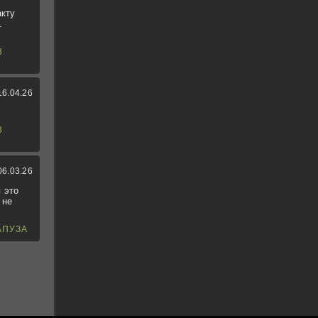
акту
.
3
16.04.26
3
06.03.26
 это
 не
АПУЗА