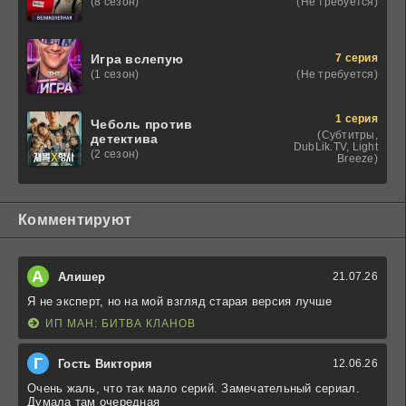
(Не требуется)
(8 сезон)
7 серия
Игра вслепую
(Не требуется)
(1 сезон)
1 серия
Чеболь против
(Субтитры,
детектива
DubLik.TV, Light
(2 сезон)
Breeze)
Комментируют
А
Алишер
21.07.26
Я не эксперт, но на мой взгляд старая версия лучше
ИП МАН: БИТВА КЛАНОВ
Г
Гость Виктория
12.06.26
Очень жаль, что так мало серий. Замечательный сериал.
Думала там очередная