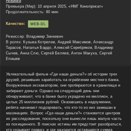
Новинки
Премьера (Мир):
10 апреля 2025, «НМГ Кинопрокат»
Продолжительность:
90 мин
Качество:
WEB-DL
Режиссер:
Владимир Зинкевич
В ролях:
Кузьма Котрелев, Андрей Максимов, Александр
Тарасов, Наталья Бардо, Алексей Серебряков, Владимир
Сычев, Анна Слю, Сергей Беляев, Антон Макуха, Сергей
Епишев
Увлекательный фильм «Где наши деньги?» об истории трех
друзей, решивших заработать на ограблении местного банка.
Вооруженные экскаватором, они пробираются в хранилище и
забирают деньги. Однако на следующий день они
обнаруживают, что в банке было украдено не миллион, а
целых 25 миллионов рублей. Оказавшись в недоумении,
ребята начинают подозревать, что кто-то из них замешан в
махинациях. Вопрос «Где наши деньги?» становится центром
их расследования, поскольку они вынесли лишь малую часть
из похищенного. В поисках истины им предстоит разобраться,
кто скрывает правду, и где находится оставшаяся сумма.