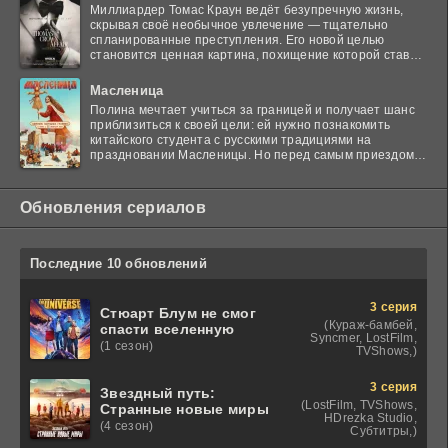
Миллиардер Томас Краун ведёт безупречную жизнь,
скрывая своё необычное увлечение — тщательно
спланированные преступления. Его новой целью
становится ценная картина, похищение которой ставит
в тупик
Масленица
Полина мечтает учиться за границей и получает шанс
приблизиться к своей цели: ей нужно познакомить
китайского студента с русскими традициями на
праздновании Масленицы. Но перед самым приездом
гостя
Обновления сериалов
Последние 10 обновлений
3 серия
Стюарт Блум не смог
(Кураж-бамбей,
спасти вселенную
Syncmer, LostFilm,
(1 сезон)
TVShows,)
3 серия
Звездный путь:
(LostFilm, TVShows,
Странные новые миры
HDrezka Studio,
(4 сезон)
Субтитры,)