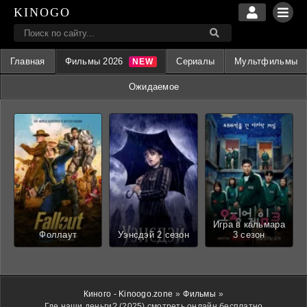
KINOGO
Главная
Фильмы 2026
Сериалы
Мультфильмы
Ожидаемое
Игра в кальмара
Фоллаут
Уэнсдэй 2 сезон
3 сезон
Киного - Kinoogo.zone
»
Фильмы
»
Где наши деньги? (2025) смотреть онлайн бесплатно