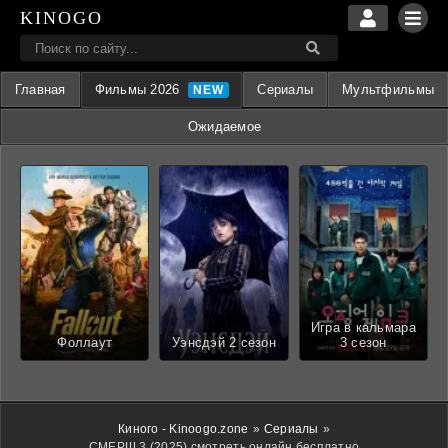
KINOGO
Главная
Фильмы 2026
Сериалы
Мультфильмы
Ожидаемое
Игра в кальмара
Фоллаут
Уэнсдэй 2 сезон
3 сезон
Киного - Kinoogo.zone
»
Сериалы
»
СМЕРШ 3 (2025) смотреть онлайн бесплатно