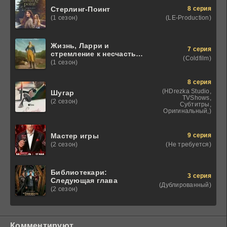
8 серия
Стерлинг-Поинт
(LE-Production)
(1 сезон)
Жизнь, Ларри и
7 серия
стремление к несчастью:
(Coldfilm)
Почти история Америки
(1 сезон)
8 серия
(HDrezka Studio,
Шугар
TVShows,
(2 сезон)
Субтитры,
Оригинальный,)
9 серия
Мастер игры
(Не требуется)
(2 сезон)
Библиотекари:
3 серия
Следующая глава
(Дублированный)
(2 сезон)
Комментируют