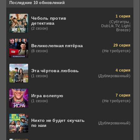
Последние 10 обновлений
1 серия
Чеболь против
(Субтитры,
детектива
DubLik.TV, Light
(2 сезон)
Breeze)
29 серия
Великолепная пятёрка
(Не требуется)
(8 сезон)
4 серия
Эта чёртова любовь
(Дублированный)
(1 сезон)
7 серия
Игра вслепую
(Не требуется)
(1 сезон)
Никто не будет скучать
(Дублированный)
по нам