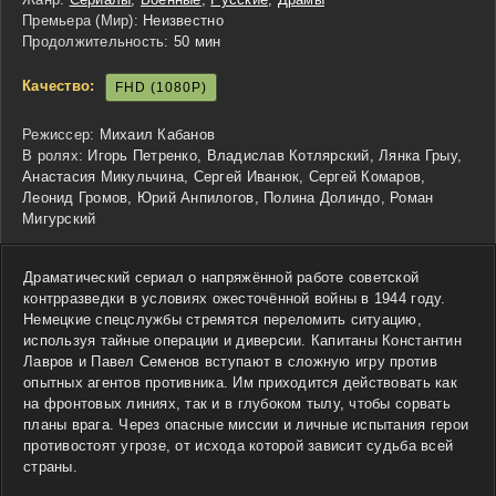
Премьера (Мир):
Неизвестно
Продолжительность:
50 мин
Качество:
FHD (1080P)
Режиссер:
Михаил Кабанов
В ролях:
Игорь Петренко, Владислав Котлярский, Лянка Грыу,
Анастасия Микульчина, Сергей Иванюк, Сергей Комаров,
Леонид Громов, Юрий Анпилогов, Полина Долиндо, Роман
Мигурский
Драматический сериал о напряжённой работе советской
контрразведки в условиях ожесточённой войны в 1944 году.
Немецкие спецслужбы стремятся переломить ситуацию,
используя тайные операции и диверсии. Капитаны Константин
Лавров и Павел Семенов вступают в сложную игру против
опытных агентов противника. Им приходится действовать как
на фронтовых линиях, так и в глубоком тылу, чтобы сорвать
планы врага. Через опасные миссии и личные испытания герои
противостоят угрозе, от исхода которой зависит судьба всей
страны.