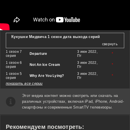
Кукушки Мидвича 1 сезон дата выхода серий
свернуть
1 сезон 7
3 июн 2022,
Departure
*
серия
Пт
1 сезон 6
3 июн 2022,
Not An Ice Cream
*
серия
Пт
1 сезон 5
3 июн 2022,
Why Are You Lying?
*
серия
Пт
показать все серии
Этот медиа контент можно смотреть или скачать на
различных устройствах, включая iPad, iPhone, Android-
смартфоны и современные SmartTV телевизоры.
Рекомендуем посмотреть: