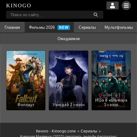
KINOGO
Главная
Фильмы 2026
Сериалы
Мультфильмы
Ожидаемое
Игра в кальмара
Фоллаут
Уэнсдэй 2 сезон
3 сезон
Киного - Kinoogo.zone
»
Сериалы
»
Кукушки Мидвича (2022) смотреть онлайн бесплатно