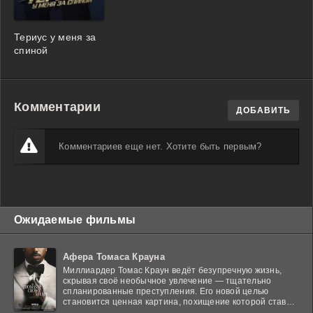
Териус у меня за
спиной
Комментарии
ДОБАВИТЬ
Комментариев еще нет. Хотите быть первым?
Ожидаемые фильмы
Афера Томаса Крауна
Миллиардер Томас Краун ведёт безупречную жизнь,
скрывая своё необычное увлечение — тщательно
спланированные преступления. Его новой целью
становится ценная картина, похищение которой ставит
в тупик