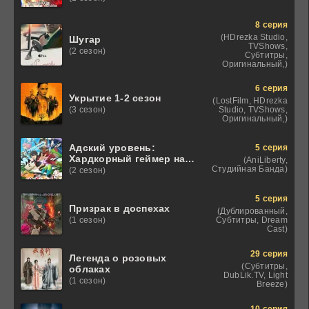
8 серия
(HDrezka Studio,
Шугар
TVShows,
(2 сезон)
Субтитры,
Оригинальный,)
6 серия
Укрытие 1-2 сезон
(LostFilm, HDrezka
Studio, TVShows,
(3 сезон)
Оригинальный,)
Адский уровень:
5 серия
Хардкорный геймер на
(AniLiberty,
самой высокой
Студийная Банда)
(2 сезон)
сложности в другом
мире
5 серия
Призрак в доспехах
(Дублированный,
Субтитры, Dream
(1 сезон)
Cast)
29 серия
Легенда о розовых
(Субтитры,
облаках
DubLik.TV, Light
(1 сезон)
Breeze)
10 серия