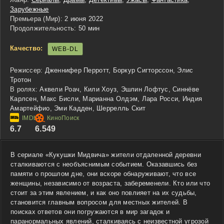
Зарубежные
Премьера (Мир):
2 июня 2022
Продолжительность:
50 мин
Качество:
WEB-DL
Режиссер:
Дженнифер Перротт, Боркур Сигторссон, Элис
Тротон
В ролях:
Аквели Роач, Кили Хоуз, Эшлин Лофтус, Синнёве
Карлсен, Макс Бисли, Марианна Олдэм, Лара Росси, Индия
Амартейфио, Эми Кадден, Шеррелль Скит
6.7
6.549
В сериале «Кукушки Мидвича» жители отдаленной деревни
сталкиваются с необъяснимым событием. Оказавшись без
памяти о прошлом дне, они вскоре обнаруживают, что все
женщины, независимо от возраста, забеременели. Кто или что
стоит за этим явлением, и как оно повлияет на их судьбы,
становится главным вопросом для местных жителей. В
поисках ответов они погружаются в мир загадок и
паранормальных явлений, сталкиваясь с неизвестной угрозой