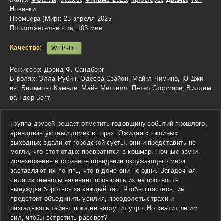
Новинки
Премьера (Мир):
23 апреля 2025
Продолжительность:
103 мин
Качество:
WEB-DL
Режиссер:
Дэвид Ф. Сандберг
В ролях:
Элла Рубин, Одесса Эзайон, Майкл Чимино, Ю Джи-
ён, Бельмонт Камели, Майя Митчелл, Петер Стормаре, Виллем
ван дер Вегт
Группа друзей решает отметить годовщину событий прошлого,
арендовав уютный домик в горах. Ожидая спокойных
выходных вдали от городской суеты, они и представить не
могли, что этот отдых превратится в кошмар. Ночные звуки,
исчезновения и странное поведение окружающего мира
заставляют их понять, что в доме они не одни. Загадочная
сила из темноты начинает проверять их на прочность,
вынуждая бороться за каждый час. Чтобы спастись, им
предстоит объединить усилия, преодолеть страхи и
разгадывать тайны, пока не наступит утро. Но хватит ли им
сил, чтобы встретить рассвет?