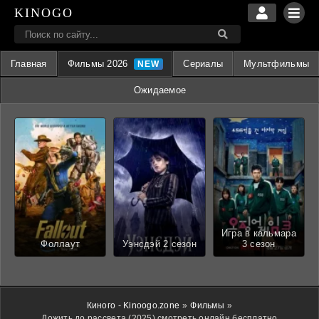
KINOGO
Главная
Фильмы 2026
Сериалы
Мультфильмы
Ожидаемое
Игра в кальмара
Фоллаут
Уэнсдэй 2 сезон
3 сезон
Киного - Kinoogo.zone
»
Фильмы
»
Дожить до рассвета (2025) смотреть онлайн бесплатно