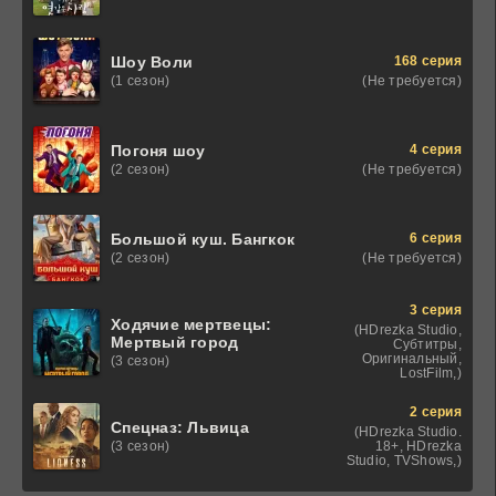
168 серия
Шоу Воли
(Не требуется)
(1 сезон)
4 серия
Погоня шоу
(Не требуется)
(2 сезон)
6 серия
Большой куш. Бангкок
(Не требуется)
(2 сезон)
3 серия
Ходячие мертвецы:
(HDrezka Studio,
Мертвый город
Субтитры,
Оригинальный,
(3 сезон)
LostFilm,)
2 серия
Спецназ: Львица
(HDrezka Studio.
18+, HDrezka
(3 сезон)
Studio, TVShows,)