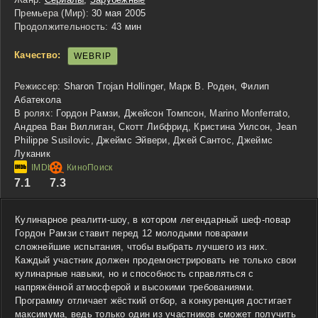
Премьера (Мир):
30 мая 2005
Продолжительность:
43 мин
Качество:
WEBRIP
Режиссер:
Sharon Trojan Hollinger, Марк В. Роден, Филип
Абатекола
В ролях:
Гордон Рамзи, Джейсон Томпсон, Marino Monferrato,
Андреа Ван Виллиган, Скотт Либфрид, Кристина Уилсон, Jean
Philippe Susilovic, Джеймс Эйвери, Джей Сантос, Джеймс
Луканик
7.1
7.3
Кулинарное реалити-шоу, в котором легендарный шеф-повар
Гордон Рамзи ставит перед 12 молодыми поварами
сложнейшие испытания, чтобы выбрать лучшего из них.
Каждый участник должен продемонстрировать не только свои
кулинарные навыки, но и способность справляться с
напряжённой атмосферой и высокими требованиями.
Программу отличает жёсткий отбор, а конкуренция достигает
максимума, ведь только один из участников сможет получить