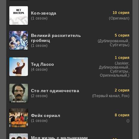
10 серия
Коп-звезда
(Оригинал)
(1 сезон)
Великий расхититель
5 серия
гробниц
(Дублированный,
Субтитры)
(1 сезон)
1 серия
(Jaskier,
Тед Лассо
Дублированный,
(4 сезон)
Субтитры,
Оригинальный,)
2 серия
Сто лет одиночества
(Первый канал, Fox)
(2 сезон)
8 серия
Фейк сериал
()
(1 сезон)
Моя жизнь с мальчиками