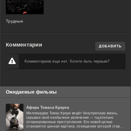
Трудные
Комментарии
ДОБАВИТЬ
Комментариев еще нет. Хотите быть первым?
Ожидаемые фильмы
Афера Томаса Крауна
Миллиардер Томас Краун ведёт безупречную жизнь,
скрывая своё необычное увлечение — тщательно
спланированные преступления. Его новой целью
становится ценная картина, похищение которой ставит
в тупик