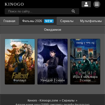
KINOGO
Главная
Фильмы 2026
Сериалы
Мультфильмы
Ожидаемое
Игра в кальмара
Фоллаут
Уэнсдэй 2 сезон
3 сезон
Киного - Kinoogo.zone
»
Сериалы
»
Адская кухня шоу (2005) смотреть онлайн бесплатно