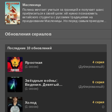
Масленица
Полина мечтает учиться за границей и получает шанс
приблизиться к своей цели: ей нужно познакомить
китайского студента с русскими традициями на
праздновании Масленицы. Но перед самым приездом
гостя
Обновления сериалов
Последние 10 обновлений
4 серия
Яростная
(Дублированный)
(1 сезон)
Звёздные войны:
6 серия
Видения. Девятый
(Дублированный)
джедай
(1 сезон)
4 серия
Холод
()
(1 сезон)