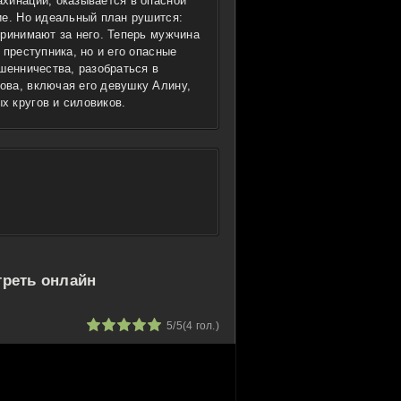
хинаций, оказывается в опасной
ие. Но идеальный план рушится:
принимают за него. Теперь мужчина
 преступника, но и его опасные
шенничества, разобраться в
ова, включая его девушку Алину,
 кругов и силовиков.
треть онлайн
1
2
3
4
5
5/5
(
4
гол.)