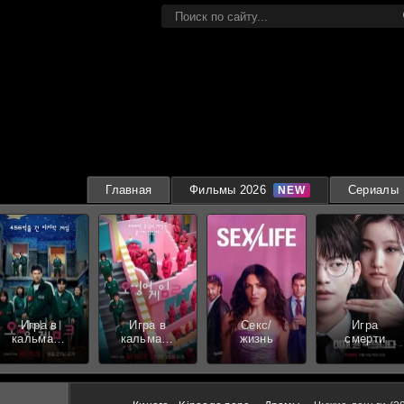
Главная
Фильмы 2026
Сериалы
Игра в
Игра в
Секс/
Игра
кальмара
кальмара
жизнь
смерти
3 сезон
2 сезон