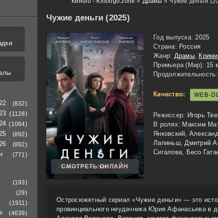
Киного - Kinoogo.zone
»
Драмы
»
Чужие деньги (2
Чужие деньги (2025)
Год выпуска:
2025
адки
Страна:
Россия
Жанр:
Драмы
,
Крими
Премьера (Мир):
15 
алы
Продолжительность:
Качество:
WEB-D
22
(832)
23
(1128)
Режиссер:
Игорь Тв
24
(1064)
В ролях:
Максим Мат
25
Янковский, Александ
(892)
Лапиньш, Дмитрий А
26
(892)
Сигалова, Бесо Гата
и
(771)
СМОТРЕТЬ ОНЛАЙН
(193)
(29)
Остросюжетный сериал «Чужие деньги» — это исто
(1911)
провинциального неудачника Юрия Афанасьева в д
е
(4639)