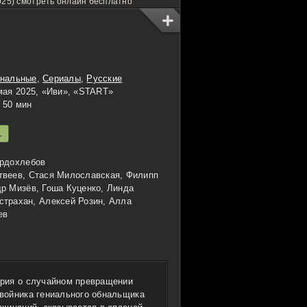
025) смотреть онлайн бесплатно
нальные
,
Сериалы
,
Русские
мая 2025, «Иви», «START»
50 мин
L
ердохлебов
веев, Стася Милославская, Филипп
р Мизёв, Гоша Куценко, Линда
страхан, Алексей Розин, Алла
ев
рия о случайном превращении
войника гениального обнальщика