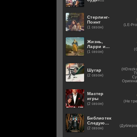
скучать по
нам
Стерлинг-
Поинт
(LE-Pro
(1 сезон)
Жизнь,
Ларри и
(
стремление
(1 сезон)
к
несчастью:
Почти
(HDrezka
Шугар
история
T
(2 сезон)
Америки
Су
Оригина
Мастер
игры
(Не тр
(2 сезон)
Библиотекари:
Следующая
(Дублиро
глава
(2 сезон)