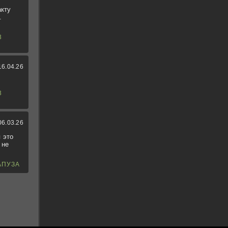
акту
.
3
16.04.26
3
06.03.26
 это
 не
АПУЗА