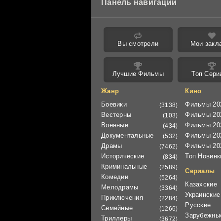
Панель навигации
Вы смотрели
Мои закл
Лучшие Фильмы
Топ Сери
Жанр
Кино
Боевики
Фильмы 20
(3138)
Вестерны
Фильмы 20
(103)
Военные
Фильмы 20
(434)
Документальные
Фильмы 20
(532)
Драмы
Фильмы 20
(7462)
Исторические
Топ Новинк
(834)
Криминальные
(2589)
Сериалы
Комедии
(5264)
Казахские
Мелодрамы
(3364)
Украинские
Приключения
(2284)
Русские
Семейные
(1266)
Зарубежны
Триллеры
(3672)