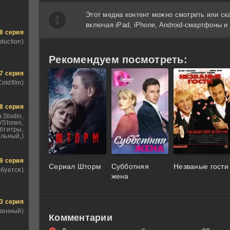
Этот медиа контент можно смотреть или ск
включая iPad, iPhone, Android-смартфоны 
8 серия
duction)
Рекомендуем посмотреть:
7 серия
Coldfilm)
8 серия
 Studio,
VShows,
бтитры,
льный,)
9 серия
Сериал Шторм
Субботняя
Незваные гости
ебуется)
жена
3 серия
ванный)
Комментарии