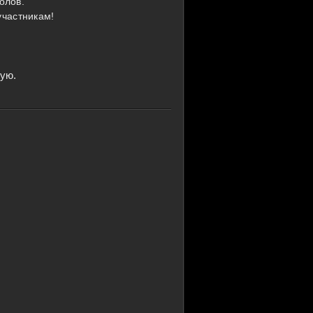
олов.
участникам!
ую.