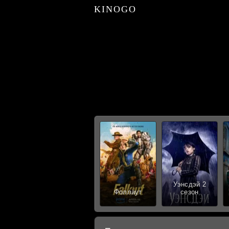
KINOGO
Уэнсдэй 2
Фоллаут
сезон