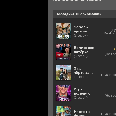
Последние 10 обновлений
Чеболь
(Су
против
DubLik.T
детектива
(2 сезон)
Великолепная
2
пятёрка
(Не тр
(8 сезон)
Эта
чёртова
(Дублиро
любовь
(1 сезон)
Игра
вслепую
(Не тр
(1 сезон)
Никто не
(Дублиро
будет