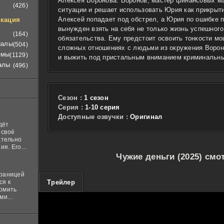
Алексея Воронова. Воронов, мастер финансовых ма
(426)
ситуации и решает использовать Юрия как прикрыт
Алексей попадает под обстрел, а Юрия по ошибке 
кация
вынужден взять на себя не только жизнь успешного
(164)
обязательства. Ему предстоит освоить тонкости мо
иалы
(504)
сложных отношениях с людьми из окружения Ворон
ьмы
(1129)
и выжить под пристальным вниманием криминальных
алы
(496)
Сезон :
1 сезон
Cерия :
1-10 серия
Доступные озвучки :
Оригинал
дёт
 своё
ательно
ия. Его
нная
Чужие деньги (2025) смо
 ставит в
границей
100
ся к
Трейлер
комить
ими
и
м