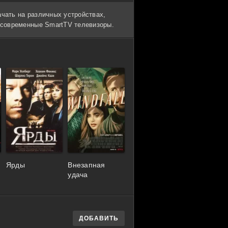
ачать на различных устройствах,
и современные SmartTV телевизоры.
Ярды
Внезапная
удача
ДОБАВИТЬ