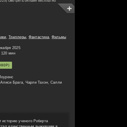
2025) смотреть онлайн бесплатно
ики
,
Триллеры
,
Фантастика
,
Фильмы
екабря 2025
120 мин
080P)
Лоуренс
 Алиси Брага, Чарли Тахэн, Салли
 историю ученого Роберта
 стал единственным выжившим в