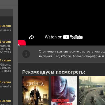
8 серия
ванный)
3 серия
бамбей,
ostFilm,
Этот медиа контент можно смотреть или ск
Shows,)
включая iPad, iPhone, Android-смартфоны 
3 серия
TVShows,
 Studio,
титры,)
Рекомендуем посмотреть:
3 серия
ванный)
6 серия