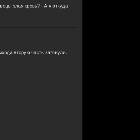
ецы злая кровь? - А я откуда
ыхода вторую часть затянули.