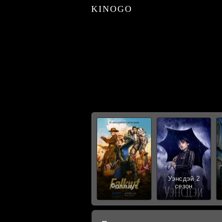
KINOGO
Уэнсдэй 2
Фоллаут
сезон