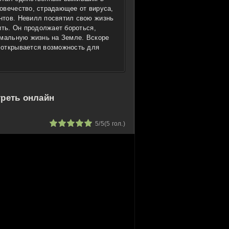
овечество, страдающее от вируса,
нтов. Невилл посвятил свою жизнь
ить. Он продолжает бороться,
рмальную жизнь на Земле. Вскоре
 открывается возможность для
треть онлайн
1
2
3
4
5
5/5
(
5
гол.)