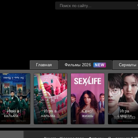
Главная
Фильмы 2026
Сериалы
Игра в
Игра в
Секс/
Игра
кальмара
кальмара
жизнь
смерти
3 сезон
2 сезон