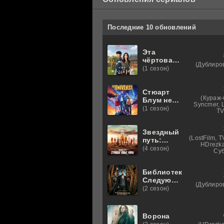
Последние 10 обновлений
Эта
чёртова
(Дублиро
любовь
(1 сезон)
Стюарт
(Кураж-
Блум не
Syncmer, L
смог
(1 сезон)
TV
спасти
вселенную
Звездный
(LostFilm, 
путь:
HDrezka
Странные
(4 сезон)
Суб
новые
миры
Библиотекари:
Следующая
(Дублиро
глава
(2 сезон)
Ворона