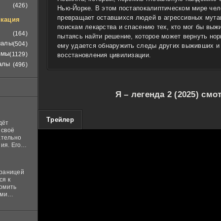
(426)
Нью-Йорке. В этом постапокалиптическом мире чел
превращает оставшихся людей в агрессивных мута
кация
поискам лекарства и спасению тех, кто мог бы выж
(164)
пытаясь найти решение, которое может вернуть но
иалы
(504)
ему удается обнаружить следы других выживших и
ьмы
(1129)
восстановления цивилизации.
алы
(496)
Я – легенда 2 (2025) смо
100
Трейлер
дёт
 своё
ательно
ия. Его
нная
 ставит в
границей
ся к
комить
ими
и
м