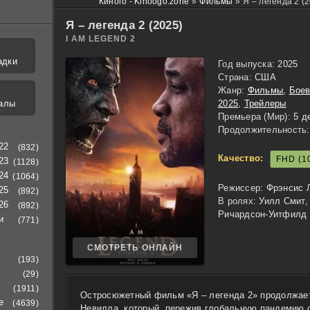
Киного - Kinoogo.zone
»
Фильмы
»
Я – легенда 2 (
Я – легенда 2 (2025)
I AM LEGEND 2
адки
Год выпуска:
2025
Страна:
США
Жанр:
Фильмы
,
Боев
алы
2025
,
Трейлеры
Премьера (Мир):
5 д
Продолжительность:
22
(832)
Качество:
FHD (1
23
(1128)
24
(1064)
Режиссер:
Фрэнсис 
25
(892)
В ролях:
Уилл Смит,
26
(892)
Ричардсон-Уитфилд
и
(771)
СМОТРЕТЬ ОНЛАЙН
(193)
(29)
(1911)
Остросюжетный фильм «Я – легенда 2» продолжает
е
(4639)
Невилла, который, пережив глобальную пандемию