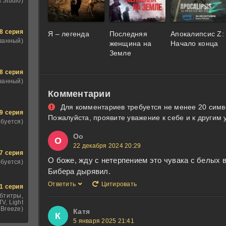
 Studio)
8 серия
Я – легенда
Последняя
Апокалипсис Z:
ванный)
женщина на
Начало конца
Земле
8 серия
ванный)
Комментарии
Для комментариев требуется не менее 20 симв
9 серия
Пожалуйста, проявите уважение к себе и к другим 
ебуется)
Оо
О
22 декабря 2024 20:29
7 серия
О боже, жду с нетерпением это чувака с белых в
ебуется)
Бибера дырявил.
Ответить
Цитировать
1 серия
бтитры,
V, Light
Breeze)
Катя
К
5 января 2025 21:41