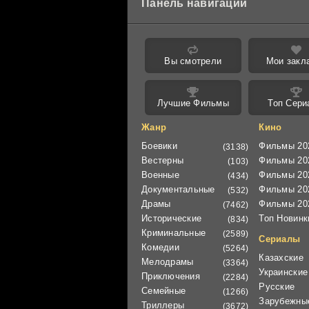
Панель навигации
Вы смотрели
Мои закл
Лучшие Фильмы
Топ Сери
Жанр
Кино
Боевики
Фильмы 20
(3138)
Вестерны
Фильмы 20
(103)
Военные
Фильмы 20
(434)
Документальные
Фильмы 20
(532)
Драмы
Фильмы 20
(7462)
Исторические
Топ Новинк
(834)
Криминальные
(2589)
Сериалы
Комедии
(5264)
Казахские
Мелодрамы
(3364)
Украинские
Приключения
(2284)
Русские
Семейные
(1266)
Зарубежны
Триллеры
(3672)