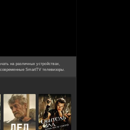
ачать на различных устройствах,
и современные SmartTV телевизоры.