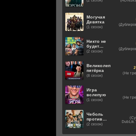
(HDrezka
(2 сезон)
Могучая
Девятка
(Дублиро
(1 сезон)
Никто не
будет
(Дублиро
скучать по
(2 сезон)
нам
Великолепная
2
пятёрка
(Не тр
(8 сезон)
Игра
вслепую
(Не тр
(1 сезон)
Чеболь
(Су
против
DubLik.T
детектива
(2 сезон)