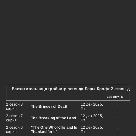
Расхитительница гробниц: легенда Лары Крофт 2 сезон дат
свернуть
2 сезон 8
12 дек 2025,
The Bringer of Death
*
серия
Пт
2 сезон 7
12 дек 2025,
The Breaking of the Land
*
серия
Пт
2 сезон 6
"The One Who Kills and Is
12 дек 2025,
*
серия
Thanked for It"
Пт