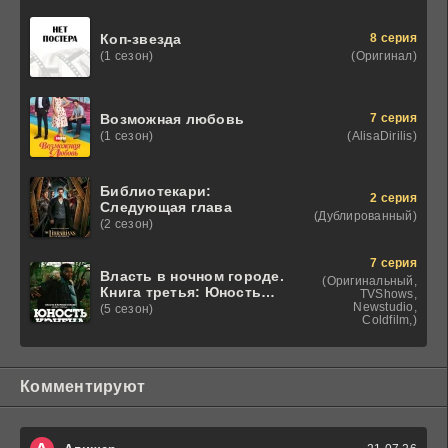
8 серия
Коп-звезда
(Оригинал)
(1 сезон)
7 серия
Возможная любовь
(AlisaDirilis)
(1 сезон)
Библиотекари:
2 серия
Следующая глава
(Дублированный)
(2 сезон)
7 серия
Власть в ночном городе.
(Оригинальный,
Книга третья: Юность
TVShows,
Кэнена
Newstudio,
(5 сезон)
Coldfilm,)
Комментируют