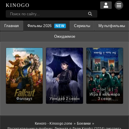
KINOGO
Главная
Фильмы 2026
Сериалы
Мультфильмы
Ожидаемое
Игра в кальмара
Фоллаут
Уэнсдэй 2 сезон
3 сезон
Киного - Kinoogo.zone
»
Боевики
»
Расхитительница гробниц: Легенда о Ларе Крофт (2024) смотреть