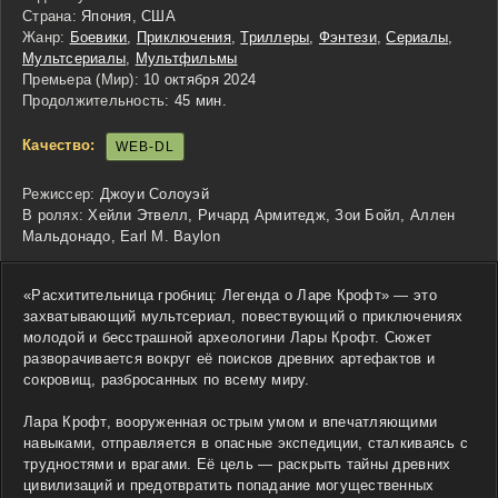
Страна:
Япония, США
Жанр:
Боевики
,
Приключения
,
Триллеры
,
Фэнтези
,
Сериалы
,
Мультсериалы
,
Мультфильмы
Премьера (Мир):
10 октября 2024
Продолжительность:
45 мин.
Качество:
WEB-DL
Режиссер:
Джоуи Солоуэй
В ролях:
Хейли Этвелл, Ричард Армитедж, Зои Бойл, Аллен
Мальдонадо, Earl M. Baylon
«Расхитительница гробниц: Легенда о Ларе Крофт» — это
захватывающий мультсериал, повествующий о приключениях
молодой и бесстрашной археологини Лары Крофт. Сюжет
разворачивается вокруг её поисков древних артефактов и
сокровищ, разбросанных по всему миру.
Лара Крофт, вооруженная острым умом и впечатляющими
навыками, отправляется в опасные экспедиции, сталкиваясь с
трудностями и врагами. Её цель — раскрыть тайны древних
цивилизаций и предотвратить попадание могущественных