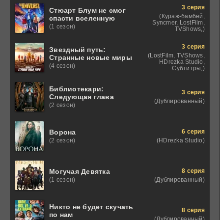
3 серия
Стюарт Блум не смог
(Кураж-бамбей,
спасти вселенную
Syncmer, LostFilm,
(1 сезон)
TVShows,)
3 серия
Звездный путь:
(LostFilm, TVShows,
Странные новые миры
HDrezka Studio,
(4 сезон)
Субтитры,)
Библиотекари:
3 серия
Следующая глава
(Дублированный)
(2 сезон)
6 серия
Ворона
(HDrezka Studio)
(2 сезон)
8 серия
Могучая Девятка
(Дублированный)
(1 сезон)
Никто не будет скучать
8 серия
по нам
(Дублированный)