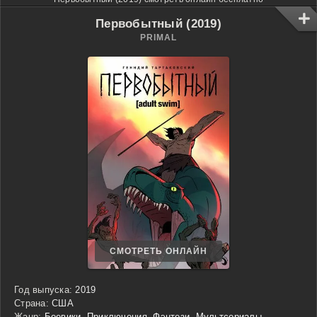
Первобытный (2019)
PRIMAL
СМОТРЕТЬ ОНЛАЙН
Год выпуска:
2019
Страна:
США
Жанр:
Боевики
,
Приключения
,
Фэнтези
,
Мультсериалы
,