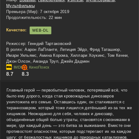
Мультфильмы
Премьера (Мир):
7 октября 2019
Продолжительность:
22 мин
Качество:
WEB-DL
Режиссер:
Генндий Тартаковский
В ролях:
Аарон ЛаПланте, Летиция Эйдо, Фред Таташиор,
Имари Уильямс, Амина Корома, Хиллари Хоукинс, Том Кенни,
Джон Олсон, Аманда Труп, Джейк Дадмен
8.7
8.3
Главный герой — первобытный человек, потерявший всё, что
было ему дорого, когда стая кровожадных динозавров
уничтожила его семью. Оставшись один, он сталкивается с
тираннозавром, который тоже лишился детёнышей из-за тех же
хищников. Неожиданно для себя, человек и динозавр,
объединённые общей болью утраты, становятся союзниками в
мире, где каждый день — это битва за выживание. Вместе они
противостоят опасностям, которые подстерегают их на каждом
шагу: от безжалостных хищников до природных катаклизмов.