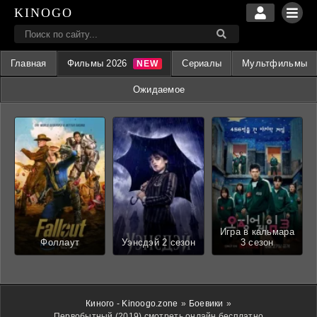
KINOGO
Главная
Фильмы 2026
Сериалы
Мультфильмы
Ожидаемое
Игра в кальмара
Фоллаут
Уэнсдэй 2 сезон
3 сезон
Киного - Kinoogo.zone
»
Боевики
»
Первобытный (2019) смотреть онлайн бесплатно