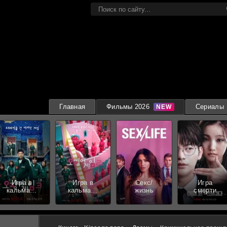
Главная
Фильмы 2026
Сериалы
Игра в
Игра в
Секс/
Игра
кальмара
кальмара
жизнь
смерти
3 сезон
2 сезон