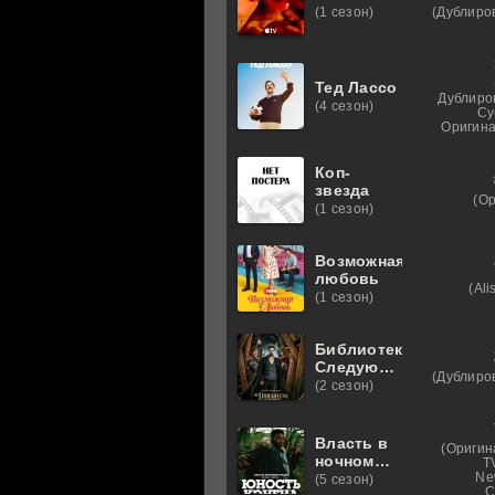
(Дублиро
(1 сезон)
Тед Лассо
Дублиро
(4 сезон)
Су
Оригина
Коп-
звезда
(О
(1 сезон)
Возможная
любовь
(Ali
(1 сезон)
Библиотекари:
Следующая
(Дублиро
глава
(2 сезон)
Власть в
(Оригин
ночном
T
городе.
Ne
(5 сезон)
C