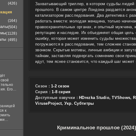
(426)
Захватывающий триллер, в котором судьбы людей 
прошлого. В самом центре Лондона раздается анон
кация
катализатором расследования. Два детектива с ра
(164)
работать вместе: молодая женщина, только начина
иалы
правоохранительных органах, и опытный мужчина, 
(504)
репутацию и наследие. Их объединяет общая цель
ьмы
(1128)
ошибку, которая может изменить судьбы множества
алы
(495)
погружаются в расследование, тем сложнее станови
звонком. Скрытые мотивы, личные амбиции и запут
тайнам, заставляя подвергать сомнению свои прин
идут, тем яснее становится, что каждый шаг може
дёт
 своё
ательно
Сезон :
1-2 сезон
ия. Его
Cерия :
1-8 серия
нная
Доступные озвучки :
HDrezka Studio, TVShows, 
 ставит в
ViruseProject, Укр. Субтитры
границей
ся к
комить
ими
и
Криминальное прошлое (2024)
м