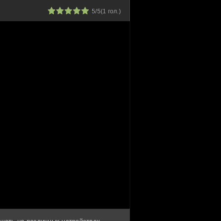
1
2
3
4
5
5/5
(
1
гол.)