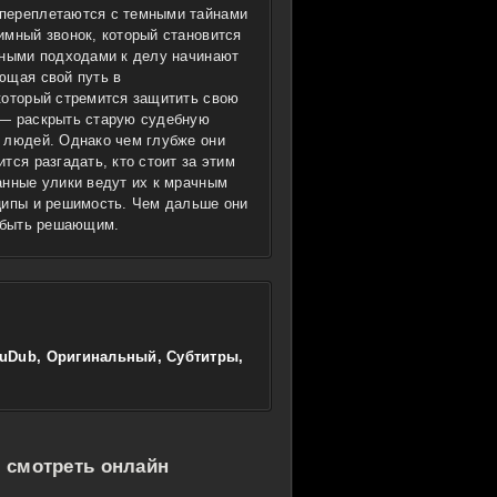
переплетаются с темными тайнами
имный звонок, который становится
зными подходами к делу начинают
ющая свой путь в
который стремится защитить свою
 — раскрыть старую судебную
 людей. Однако чем глубже они
тся разгадать, кто стоит за этим
анные улики ведут их к мрачным
ципы и решимость. Чем дальше они
т быть решающим.
RuDub, Оригинальный, Субтитры,
 смотреть онлайн