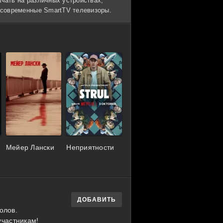
ачать на различных устройствах,
и современные SmartTV телевизоры.
Мейер Лански
Неприятности
ДОБАВИТЬ
олов.
участникам!