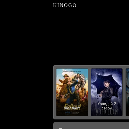
KINOGO
Уэнсдэй 2
Фоллаут
сезон