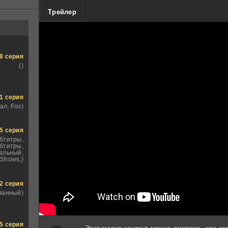
100
Трейлер
8 серия
()
1 серия
ал, Fox)
5 серия
убтитры,
бтитры,
альный,
Shows,)
2 серия
ванный)
5 серия