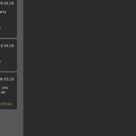
29.04.26
акту
.
3
16.04.26
3
06.03.26
 это
 не
АПУЗА