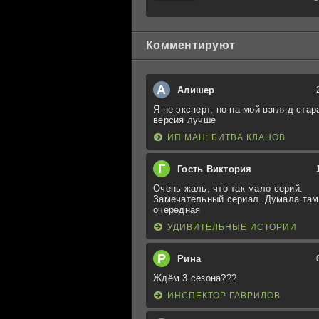
Книга
третья:
Юность
Кэнена
Комментируют
А
Алишер
Я не эксперт, но на мой взгляд стар
версия лучше
ИП МАН: БИТВА КЛАНОВ
Г
Гость Виктория
Очень жаль, что так мало серий.
Замечательный сериал. Думала там
очередная
УДИВИТЕЛЬНЫЕ ИСТОРИИ
Р
Рина
Ждём 3 сезона???
ИНСПЕКТОР ГАВРИЛОВ