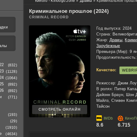
Киного - Kinoogo.zone
»
Драмы
»
Криминальное прошло
Криминальное прошлое (2024)
CRIMINAL RECORD
адки
Год выпуска:
2024
Страна:
Великобрит
Жанр:
Драмы
,
Крими
алы
Зарубежные
Премьера (Мир):
9 я
Продолжительность:
22
(832)
Качество:
WEBRI
23
(1128)
24
(1064)
Режиссер:
Джим Лоу
25
(892)
В ролях:
Питер Капа
26
(892)
Дайонн Браун, Шон Д
и
(771)
Майлз, Стивен Кэмп
Тайсон
СМОТРЕТЬ ОНЛАЙН
(193)
(29)
8.6
6.715
(1910)
е
(4634)