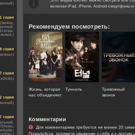
Этот медиа контент можно смотреть или ск
ванный)
включая iPad, iPhone, Android-смартфоны 
1 серия
(Jaskier,
Рекомендуем посмотреть:
ванный,
бтитры,
льный,)
8 серия
ригинал)
7 серия
saDirilis)
Жизнь, которая
Туннель
Тревожный
нас объединяет
звонок
2 серия
ванный)
7 серия
Комментарии
альный,
VShows,
Для комментариев требуется не менее 20 симв
wstudio,
Пожалуйста, проявите уважение к себе и к другим 
oldfilm,)