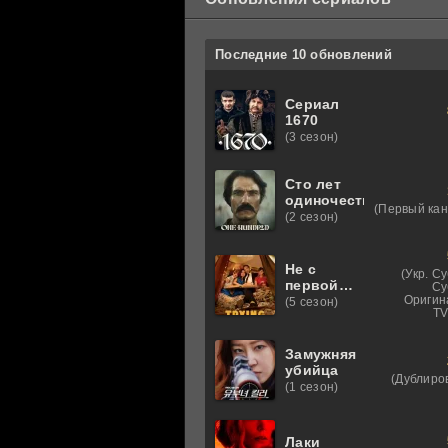
Последние 10 обновлений
Сериал
1670
(3 сезон)
Сто лет
одиночества
(Первый кан
(2 сезон)
Не с
(Укр. С
первой
Су
попытки
Оригин
(5 сезон)
TV
1-4 сезон
Замужняя
убийца
(Дублиро
(1 сезон)
Лаки