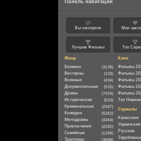
Панель навигации
Вы смотрели
Мои закл
Лучшие Фильмы
Топ Сери
Жанр
Кино
Боевики
Фильмы 20
(3136)
Вестерны
Фильмы 20
(103)
Военные
Фильмы 20
(434)
Документальные
Фильмы 20
(532)
Драмы
Фильмы 20
(7454)
Исторические
Топ Новинк
(833)
Криминальные
(2587)
Сериалы
Комедии
(5262)
Казахские
Мелодрамы
(3364)
Украинские
Приключения
(2282)
Русские
Семейные
(1266)
Зарубежны
Триллеры
(3668)