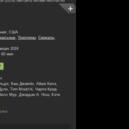
е (2024) смотреть онлайн бесплатно
ания, США
нальные
,
Триллеры
,
Сериалы
,
нваря 2024
60 мин
P
ч
льди, Каш Джамбо, Айша Кала,
ули, Tom Moutchi, Чарли Крид-
белл Мур, Джордан А. Нэш, Кэти