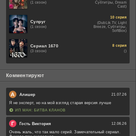
Субтитры, Dream
(1 сезон)
Cast)
10 серия
Супруг
(DubLik.TV, Light
Breeze, Субтитры,
(1 сезон)
SoftBox)
8 серия
Сериал 1670
()
(3 сезон)
Комментируют
А
Алишер
21.07.26
Я не эксперт, но на мой взгляд старая версия лучше
ИП МАН: БИТВА КЛАНОВ
Г
Гость Виктория
12.06.26
Очень жаль, что так мало серий. Замечательный сериал.