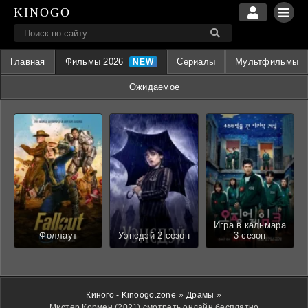
KINOGO
Главная
Фильмы 2026
Сериалы
Мультфильмы
Ожидаемое
Игра в кальмара
Фоллаут
Уэнсдэй 2 сезон
3 сезон
Киного - Kinoogo.zone
»
Драмы
»
Мистер Кормен (2021) смотреть онлайн бесплатно