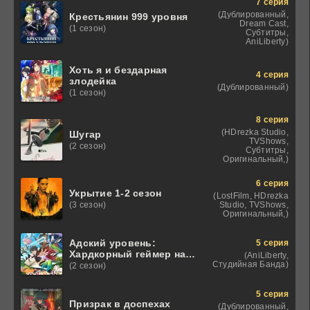
7 серия
(Дублированный,
Крестьянин 999 уровня
Dream Cast,
(1 сезон)
Субтитры,
AniLiberty)
Хоть я и бездарная
4 серия
злодейка
(Дублированный)
(1 сезон)
8 серия
(HDrezka Studio,
Шугар
TVShows,
(2 сезон)
Субтитры,
Оригинальный,)
6 серия
Укрытие 1-2 сезон
(LostFilm, HDrezka
Studio, TVShows,
(3 сезон)
Оригинальный,)
Адский уровень:
5 серия
Хардкорный геймер на
(AniLiberty,
самой высокой
Студийная Банда)
(2 сезон)
сложности в другом
мире
5 серия
Призрак в доспехах
(Дублированный,