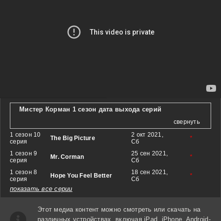
Мистер Корман 1 сезон дата выхода серий
свернуть
1 сезон 10
2 окт 2021,
The Big Picture
*
серия
Сб
1 сезон 9
25 сен 2021,
Mr. Corman
*
серия
Сб
1 сезон 8
18 сен 2021,
Hope You Feel Better
*
серия
Сб
показать все серии
Этот медиа контент можно смотреть или скачать на
различных устройствах, включая iPad, iPhone, Android-