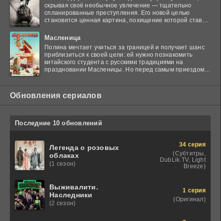
скрывая своё необычное увлечение — тщательно
спланированные преступления. Его новой целью
становится ценная картина, похищение которой ставит
в тупик
Масленица
Полина мечтает учиться за границей и получает шанс
приблизиться к своей цели: ей нужно познакомить
китайского студента с русскими традициями на
праздновании Масленицы. Но перед самым приездом
гостя
Обновления сериалов
Последние 10 обновлений
34 серия
Легенда о розовых
(Субтитры,
облаках
DubLik.TV, Light
(1 сезон)
Breeze)
Выживалити.
1 серия
Наследники
(Оригинал)
(2 сезон)