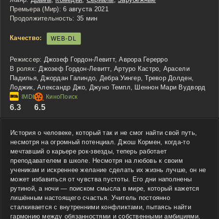
Премьера (Мир):
6 августа 2021
Продолжительность:
35 мин
Качество:
WEB-DL
Режиссер:
Джозеф Гордон-Левитт, Аврора Герерро
В ролях:
Джозеф Гордон-Левитт, Артуро Кастро, Арасели
Падилья, Джордан Галиндо, Дебра Уингер, Тревор Долден,
Лоджик, Александр Джо, Джуно Темпл, Шеннон Мари Вудворд
6.3
6.5
История о человеке, который так и не смог найти свой путь,
несмотря на огромный потенциал. Джош Кормен, когда-то
мечтавший о карьере рок-звезды, теперь работает
преподавателем в школе. Несмотря на любовь к своим
ученикам и искреннее желание сделать их жизнь лучше, он не
может избавиться от чувства пустоты. Его дни наполнены
рутиной, а ночи — поиском смысла в мире, который кажется
лишённым настоящего счастья. Учитель постоянно
сталкивается с внутренними конфликтами, пытаясь найти
гармонию между обязанностями и собственными амбициями.