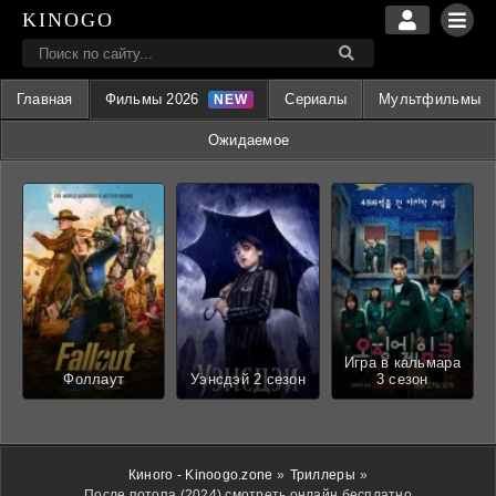
KINOGO
Главная
Фильмы 2026
Сериалы
Мультфильмы
Ожидаемое
Игра в кальмара
Фоллаут
Уэнсдэй 2 сезон
3 сезон
Киного - Kinoogo.zone
»
Триллеры
»
После потопа (2024) смотреть онлайн бесплатно