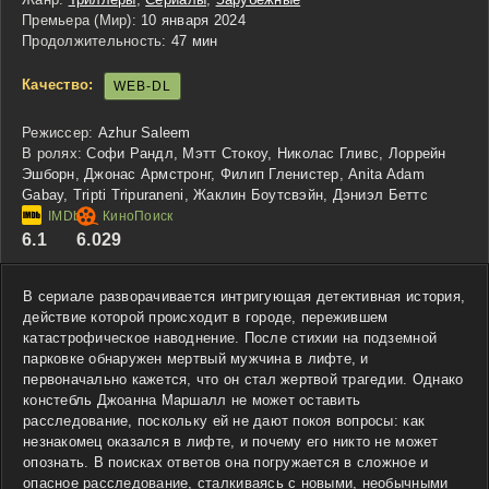
Премьера (Мир):
10 января 2024
Продолжительность:
47 мин
Качество:
WEB-DL
Режиссер:
Azhur Saleem
В ролях:
Софи Рандл, Мэтт Стокоу, Николас Гливс, Лоррейн
Эшборн, Джонас Армстронг, Филип Гленистер, Anita Adam
Gabay, Tripti Tripuraneni, Жаклин Боутсвэйн, Дэниэл Беттс
6.1
6.029
В сериале разворачивается интригующая детективная история,
действие которой происходит в городе, пережившем
катастрофическое наводнение. После стихии на подземной
парковке обнаружен мертвый мужчина в лифте, и
первоначально кажется, что он стал жертвой трагедии. Однако
констебль Джоанна Маршалл не может оставить
расследование, поскольку ей не дают покоя вопросы: как
незнакомец оказался в лифте, и почему его никто не может
опознать. В поисках ответов она погружается в сложное и
опасное расследование, сталкиваясь с новыми, необычными