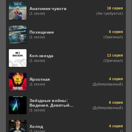
18 серия
Анатомия чувств
(Не требуется)
(1 сезон)
6 серия
Похищение
(Оригинал)
(1 сезон)
13 серия
Коп-звезда
(Оригинал)
(1 сезон)
4 серия
Яростная
(Дублированный)
(1 сезон)
Звёздные войны:
6 серия
Видения. Девятый
(Дублированный)
джедай
(1 сезон)
4 серия
Холод
()
(1 сезон)