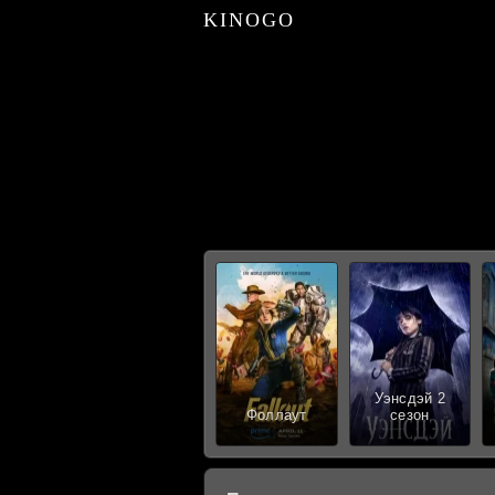
KINOGO
Уэнсдэй 2
Фоллаут
сезон