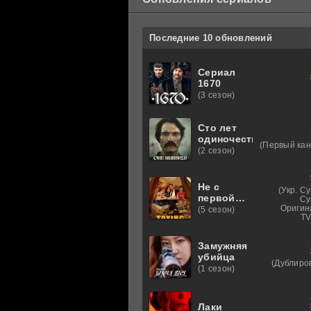
Последние 10 обновлений
Сериал
1670
(3 сезон)
Сто лет
одиночества
(Первый кан
(2 сезон)
Не с
(Укр. С
первой
Су
попытки
Оригин
(5 сезон)
TV
1-4 сезон
Замужняя
убийца
(Дублиро
(1 сезон)
Лаки