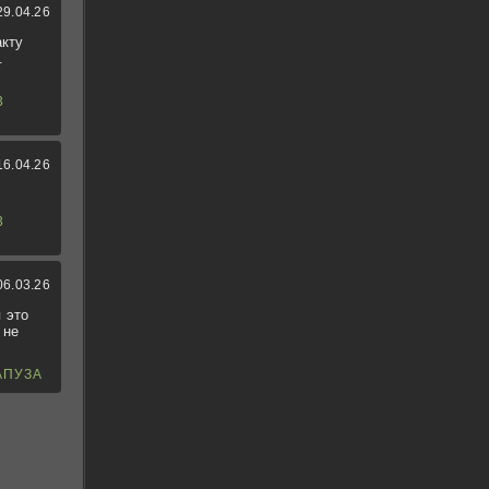
29.04.26
акту
.
3
16.04.26
3
06.03.26
 это
 не
АПУЗА