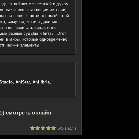
здных войнах с эстетикой и духом
ельные и захватывающие истории,
том они пересекаются с самобытной
та, самураи, мечи и древние
х, где герои сталкиваются с
мые разные судьбы и битвы. Этот
ей в миры, которые одновременно
стические элементы.
tudio, AniStar, Anilibria,
1) смотреть онлайн
1
2
3
4
5
5/5
(
1
гол.)