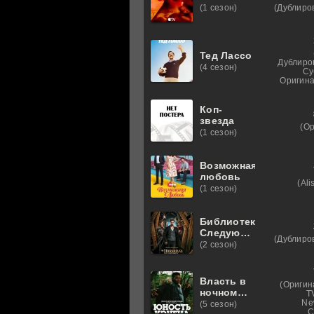
(Дублиро
(1 сезон)
Тед Лассо
Дублиро
(4 сезон)
Су
Оригина
Коп-
звезда
(О
(1 сезон)
Возможная
любовь
(Ali
(1 сезон)
Библиотекари:
Следующая
(Дублиро
глава
(2 сезон)
Власть в
(Оригин
ночном
T
городе.
Ne
(5 сезон)
C