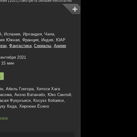
ния (2021) смотреть онлайн бесплатно
, Испания, Ирландия, Чили,
рея Южная, Франция, Индия, ЮАР
ези
,
Фантастика
,
Сериалы
,
Аниме
сентября 2021
15 мин
L
н, Абель Гонгора, Хитоси Хага
асома, Акэно Ватанабэ, Юко Санпэй,
асая Фукунъиси, Косукэ Кобаяси,
уку Кида, Хироюки Ёсино