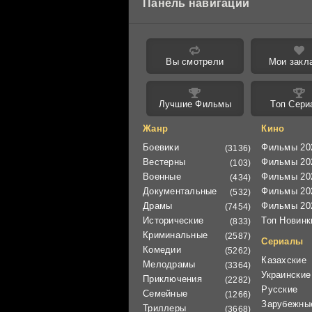
Панель навигации
Вы смотрели
Мои закл
Лучшие Фильмы
Топ Сери
Жанр
Кино
Боевики
Фильмы 20
(3136)
Вестерны
Фильмы 20
(103)
Военные
Фильмы 20
(434)
Документальные
Фильмы 20
(532)
Драмы
Фильмы 20
(7454)
Исторические
Топ Новинк
(833)
Криминальные
(2587)
Сериалы
Комедии
(5262)
Казахские
Мелодрамы
(3364)
Украинские
Приключения
(2282)
Русские
Семейные
(1266)
Зарубежны
Триллеры
(3668)