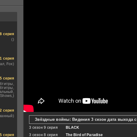
8 серия
()
1 серия
ал, Fox)
5 серия
убтитры,
бтитры,
альный,
Shows,)
2 серия
ванный)
Звёздные войны: Видения 3 сезон дата выхода 
3 сезон 9 серия
BLACK
3 сезон 8 серия
The Bird of Paradise
5 серия