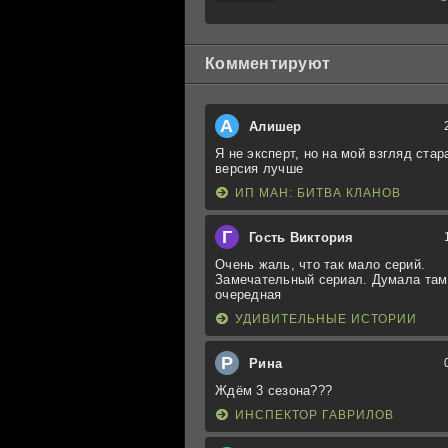
Книга
третья:
Юность
Кэнена
Комментируют
А
Алишер
Я не эксперт, но на мой взгляд стар
версия лучше
ИП МАН: БИТВА КЛАНОВ
Г
Гость Виктория
Очень жаль, что так мало серий.
Замечательный сериал. Думала там
очередная
УДИВИТЕЛЬНЫЕ ИСТОРИИ
Р
Рина
Ждём 3 сезона???
ИНСПЕКТОР ГАВРИЛОВ