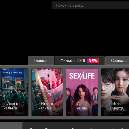
Главная
Фильмы 2026
Сериалы
Игра в
Игра в
Секс/
Игра
кальмара
кальмара
жизнь
смерти
3 сезон
2 сезон