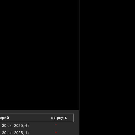
серий
свернуть
30 окт 2025, Чт
*
30 окт 2025, Чт
*