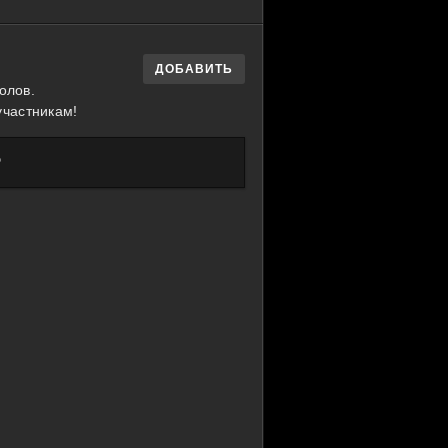
ДОБАВИТЬ
олов.
участникам!
?