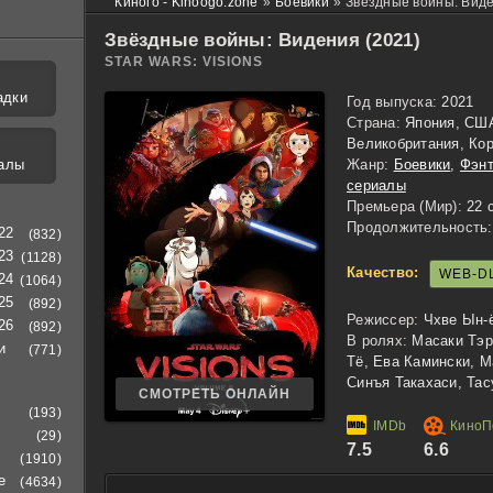
Киного - Kinoogo.zone
»
Боевики
»
Звёздные войны: Виде
Звёздные войны: Видения (2021)
STAR WARS: VISIONS
адки
Год выпуска:
2021
Страна:
Япония, США
Великобритания, Ко
алы
Жанр:
Боевики
,
Фэнт
сериалы
Премьера (Мир):
22 
Продолжительность:
22
(832)
23
(1128)
Качество:
WEB-D
24
(1064)
25
(892)
Режиссер:
Чхве Ын-ё
26
(892)
В ролях:
Масаки Тэр
и
(771)
Тё, Ева Камински, М
Синъя Такахаси, Тас
СМОТРЕТЬ ОНЛАЙН
(193)
(29)
7.5
6.6
(1910)
е
(4634)