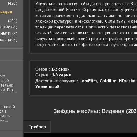
(426)
Уникальная антология, объединяющая эпопею о Звё
средневековой Японии. Сериал раскрывает удивит
кация
которые происходят в далекой галактике, но при э
(164)
японской культурой и мифологией. Силы тьмы и све
иалы
традиции переплетаются в эпических повествования
(504)
величайшими испытаниями, воплощая на экране са
ьмы
(1128)
визуально ошеломляющий проект погружает зрител
алы
(495)
несут магию восточной философии и научно-фанта
Сезон :
1-3 сезон
Cерия :
1-9 серия
дёт
 своё
Доступные озвучки :
LostFilm, Coldfilm, HDrezka S
ательно
Украинский
ия. Его
нная
 ставит в
границей
Звёздные войны: Видения (202
ся к
комить
ими
и
100
Трейлер
м