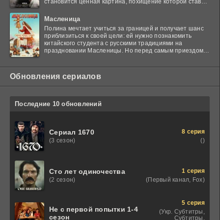
становится ценная картина, похищение которой ставит
в тупик
Масленица
Полина мечтает учиться за границей и получает шанс
приблизиться к своей цели: ей нужно познакомить
китайского студента с русскими традициями на
праздновании Масленицы. Но перед самым приездом
гостя
Обновления сериалов
Последние 10 обновлений
8 серия
Сериал 1670
()
(3 сезон)
1 серия
Сто лет одиночества
(Первый канал, Fox)
(2 сезон)
5 серия
Не с первой попытки 1-4
(Укр. Субтитры,
сезон
Субтитры,