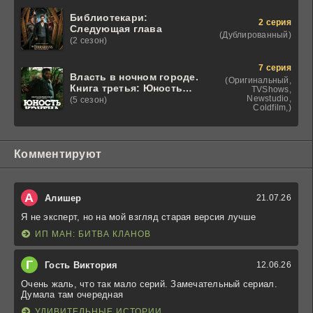
Библиотекари:
2 серия
Следующая глава
(Дублированный)
(2 сезон)
7 серия
Власть в ночном городе.
(Оригинальный,
Книга третья: Юность
TVShows,
Кэнена
Newstudio,
(5 сезон)
Coldfilm,)
Комментируют
А
Алишер
21.07.26
Я не эксперт, но на мой взгляд старая версия лучше
ИП МАН: БИТВА КЛАНОВ
Г
Гость Виктория
12.06.26
Очень жаль, что так мало серий. Замечательный сериал.
Думала там очередная
УДИВИТЕЛЬНЫЕ ИСТОРИИ