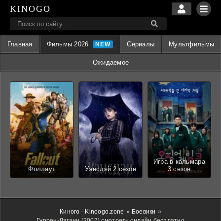
KINOGO
Главная
Фильмы 2026
Сериалы
Мультфильмы
Ожидаемое
Игра в кальмара
Фоллаут
Уэнсдэй 2 сезон
3 сезон
Киного - Kinoogo.zone
»
Боевики
»
Гуррен-Лаганн (2007) смотреть онлайн бесплатно