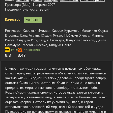
Премьера (Мир):
1 апреля 2007
Продолжительность:
25 мин
Качество:
WEBRIP
Режиссер:
Хироюки Имаиси, Хироси Куримото, Масахико Оцука
В ролях:
Кана Асуми, Юкари Фукуи, Нобуюки Хияма, Марина
Иноуэ, Сидзука Ито, Тэцуя Какихара, Кацуюки Конъиси, Даики
Накамура, Масая Оносака, Мицуки Саига
8.3
8.47
В мире, где люди годами прячутся в подземных убежищах,
страх перед землетрясениями и обвалами стал неотъемлемой
частью жизни. В одной из таких деревень, среди мрака пещер,
обитают Симон и его наставник Камина. Камина не верит в
пределы их мира, он мечтает о свободе и открытом небе.
Когда Симон находит сверло, которое оказывается ключом к
загадочному железному лицу в земле, мечта Камины начинает
обретать форму. Потолок их укрытия рушится, и герои
отправляются в бескрайний мир, полный опасностей и чудес.
Путешествие по неизвестному открывает не только миры, но и